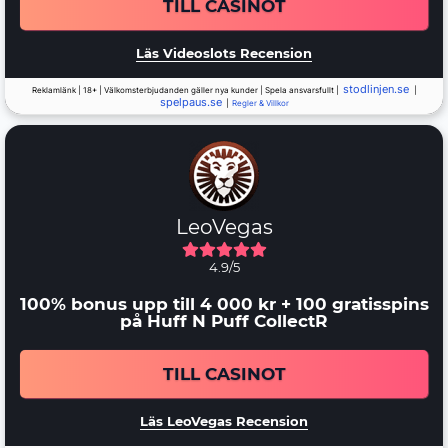
TILL CASINOT
Läs Videoslots Recension
stodlinjen.se
Reklamlänk | 18+ | Välkomsterbjudanden gäller nya kunder | Spela ansvarsfullt |
|
spelpaus.se
|
Regler & Villkor
LeoVegas
4.9/5
100% bonus upp till 4 000 kr + 100 gratisspins
på Huff N Puff CollectR
TILL CASINOT
Läs LeoVegas Recension