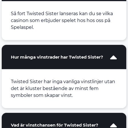
Så fort Twisted Sister lanseras kan du se vilka
casinon som erbjuder spelet hos hos oss på
Spelaspel.
Hur många vinstrader har Twisted Sister?
Twisted Sister har inga vanliga vinstlinjer utan
det är kluster bestående av minst fem
symboler som skapar vinst.
Vad är vinstchansen för Twisted Sister?