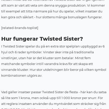
allt som är värt att veta om denna snygga produktion. Vi kommer
till exempel att titta närmare på hur du spelar, vilket insatser du
kan göra och såklart - hur slottens många bonuslägen fungerar.
[related-brands-toplist]
Hur fungerar Twisted Sister?
I Twisted Sister spelar du på en extra stor spelplan uppbyggd av 6
hjul och 6 rader symboler. Vinster sker inte på traditionella
vinstlinjer, utan här är det kluster som betalar. Minst fem
matchande symboler intill varandra krävs för att skapa ett
vinnande kluster. Hur stor utdelningen blir beror på vilken symbol
kombinationen utgörs av.
Vad gäller insatser passar Twisted Sister de flesta - här kan du satsa
så lite som 1 krona, men också upp till 1 000 kronor per snurr. För
att reglera insatsen använder du myntvärdet som sträcker sig från