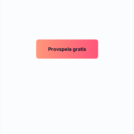
Provspela gratis