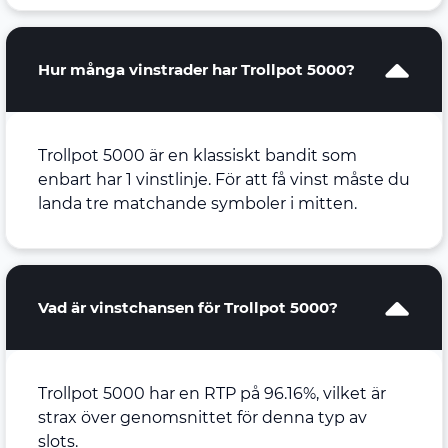
Hur många vinstrader har Trollpot 5000?
Trollpot 5000 är en klassiskt bandit som
enbart har 1 vinstlinje. För att få vinst måste du
landa tre matchande symboler i mitten.
Vad är vinstchansen för Trollpot 5000?
Trollpot 5000 har en RTP på 96.16%, vilket är
strax över genomsnittet för denna typ av
slots.