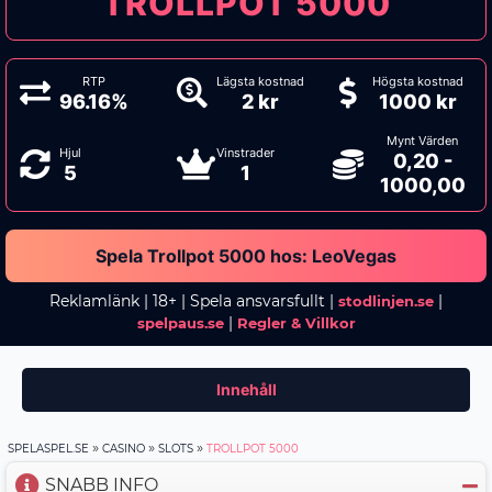
TROLLPOT 5000
RTP
Lägsta kostnad
Högsta kostnad
96.16%
2 kr
1000 kr
Mynt Värden
Hjul
Vinstrader
0,20 -
5
1
1000,00
Spela Trollpot 5000 hos: LeoVegas
Reklamlänk | 18+ | Spela ansvarsfullt |
|
stodlinjen.se
|
spelpaus.se
Regler & Villkor
Innehåll
»
»
»
SPELASPEL.SE
CASINO
SLOTS
TROLLPOT 5000
SNABB INFO