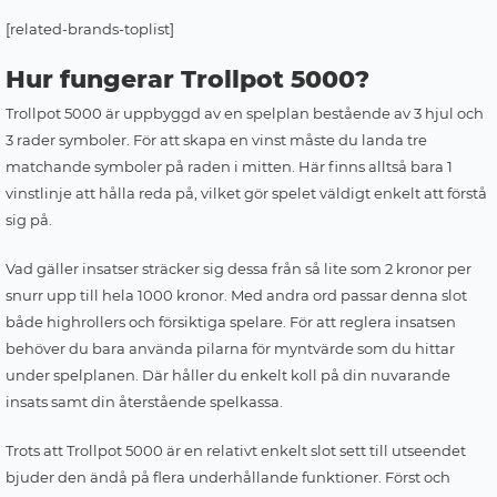
[related-brands-toplist]
Hur fungerar Trollpot 5000?
Trollpot 5000 är uppbyggd av en spelplan bestående av 3 hjul och
3 rader symboler. För att skapa en vinst måste du landa tre
matchande symboler på raden i mitten. Här finns alltså bara 1
vinstlinje att hålla reda på, vilket gör spelet väldigt enkelt att förstå
sig på.
Vad gäller insatser sträcker sig dessa från så lite som 2 kronor per
snurr upp till hela 1000 kronor. Med andra ord passar denna slot
både highrollers och försiktiga spelare. För att reglera insatsen
behöver du bara använda pilarna för myntvärde som du hittar
under spelplanen. Där håller du enkelt koll på din nuvarande
insats samt din återstående spelkassa.
Trots att Trollpot 5000 är en relativt enkelt slot sett till utseendet
bjuder den ändå på flera underhållande funktioner. Först och