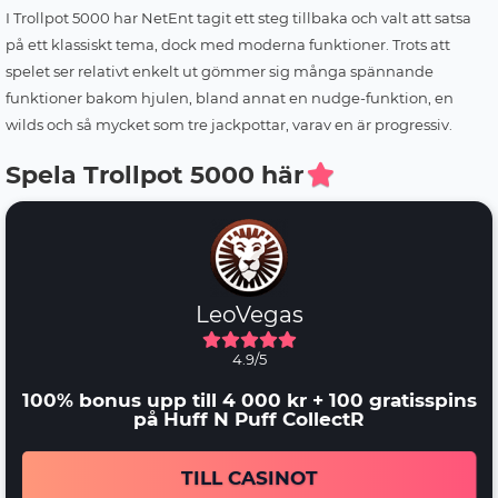
I Trollpot 5000 har NetEnt tagit ett steg tillbaka och valt att satsa
på ett klassiskt tema, dock med moderna funktioner. Trots att
spelet ser relativt enkelt ut gömmer sig många spännande
funktioner bakom hjulen, bland annat en nudge-funktion, en
wilds och så mycket som tre jackpottar, varav en är progressiv.
Spela Trollpot 5000 här
LeoVegas
4.9/5
100% bonus upp till 4 000 kr + 100 gratisspins
på Huff N Puff CollectR
TILL CASINOT