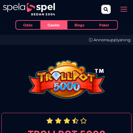
Odds
Casino
Bingo
Poker
ⓘ Annonsupplysning