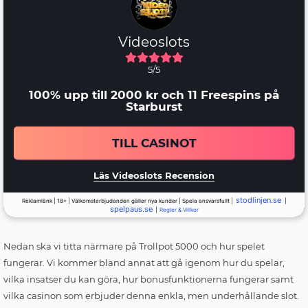
Videoslots
5/5
100% upp till 2000 kr och 11 Freespins på
Starburst
TILL CASINOT
Läs Videoslots Recension
stodlinjen.se
Reklamlänk | 18+ | Välkomsterbjudanden gäller nya kunder | Spela ansvarsfullt |
|
spelpaus.se
|
Regler & Villkor
Nedan ska vi titta närmare på Trollpot 5000 och hur spelet
fungerar. Vi kommer bland annat att gå igenom hur du spelar,
vilka insatser du kan göra, hur bonusfunktionerna fungerar samt
vilka casinon som erbjuder denna enkla, men underhållande slot.