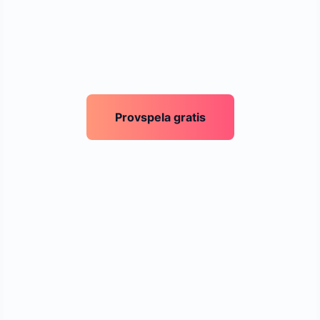
Provspela gratis