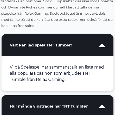
fantastiska animationer. Om du uppskattar klassiker som Bonanza
och Dynamite Riches kommer du helt klart att gilla denna
skapelse från Relax Gaming. Spelupplägget är innovativt, dels
med tanke på att du kan låsa upp extra rader, men också för att du
kan köpa free spins.
Vart kan jag spela TNT Tumble?
Vi på Spelaspel har sammanställt en lista med
alla populära casinon som erbjuder TNT
Tumble från Relax Gaming.
Hur många vinstrader har TNT Tumble?