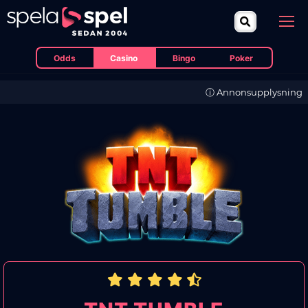
Odds
Casino
Bingo
Poker
ⓘ Annonsupplysning