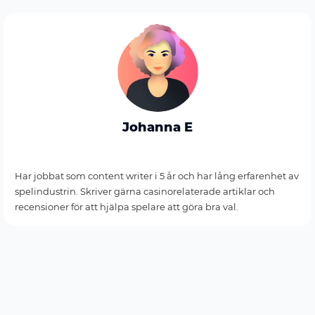
Johanna E
Har jobbat som content writer i 5 år och har lång erfarenhet av
spelindustrin. Skriver gärna casinorelaterade artiklar och
recensioner för att hjälpa spelare att göra bra val.