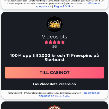
18+ | Endast nya kunder | Minsta insättning är 200kr. Maxbonus 600kr. Omsättningskrav x20 i Casino & Live
stodlinjen.se
Casino. Giltighetstid: 60 dagar. Erbjudandet gäller tillsvidare | Spela ansvarsfullt |
|
spelpaus.se
Regler & Villkor
|
Videoslots
5/5
100% upp till 2000 kr och 11 Freespins på
Starburst
TILL CASINOT
Läs Videoslots Recension
stodlinjen.se
Reklamlänk | 18+ | Välkomsterbjudanden gäller nya kunder | Spela ansvarsfullt |
|
spelpaus.se
|
Regler & Villkor