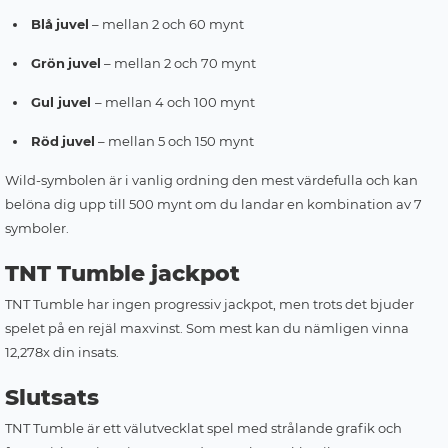
Blå
juvel
– mellan 2 och 60 mynt
Grön
juvel
– mellan 2 och 70 mynt
Gul juvel
– mellan 4 och 100 mynt
Röd
juvel
– mellan 5 och 150 mynt
Wild-symbolen är i vanlig ordning den mest värdefulla och kan
belöna dig upp till 500 mynt om du landar en kombination av 7
symboler.
TNT Tumble jackpot
TNT Tumble har ingen progressiv jackpot, men trots det bjuder
spelet på en rejäl maxvinst. Som mest kan du nämligen vinna
12,278x din insats.
Slutsats
TNT Tumble är ett välutvecklat spel med strålande grafik och