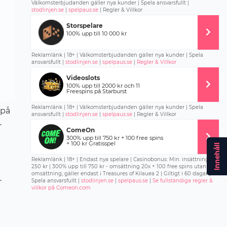
Välkomsterbjudanden gäller nya kunder | Spela ansvarsfullt |
stodlinjen.se
|
spelpaus.se
|
Regler & Villkor
Storspelare
100% upp till 10 000 kr
Reklamlänk | 18+ | Välkomsterbjudanden gäller nya kunder | Spela
ansvarsfullt |
stodlinjen.se
|
spelpaus.se
|
Regler & Villkor
Videoslots
100% upp till 2000 kr och 11
Freespins på Starburst
Reklamlänk | 18+ | Välkomsterbjudanden gäller nya kunder | Spela
 på
ansvarsfullt |
stodlinjen.se
|
spelpaus.se
|
Regler & Villkor
r
ComeOn
300% upp till 750 kr + 100 free spins
+ 100 kr Gratisspel
Innehåll
Reklamlänk | 18+ | Endast nya spelare | Casinobonus: Min. insättning
250 kr | 300% upp till 750 kr - omsättning 20x + 100 free spins utan
omsättning, gäller endast i Treasures of Kilauea 2 | Giltigt i 60 dagar |
r
Spela ansvarsfullt |
stodlinjen.se
|
spelpaus.se
|
Se fullständiga regler &
villkor på Comeon.com