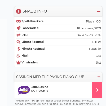
SNABB INFO
Speltillverkare:
Play’n GO
Lanserades:
18 februari, 2021
RTP:
94.26% - 96.26%
Lägsta kostnad:
0.50 kr
Högsta kostnad:
1 000 kr
Hjul:
3 st
Vinstrader:
5 st
CASINON MED THE PAYING PIANO CLUB
Jalla Casino
100 Freespins
Reklamlänk |18+| Spinsen gäller spelet Sweet Bonanza. Ev vinster
behöver omsättas 20x och är giltiga i 60 dagar I Min insättning 100 kr |