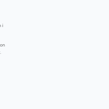
 i
Hon
.