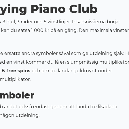
ying Piano Club
 hjul, 3 rader och 5 vinstlinjer. Insatsnivåerna börjar
 kan du satsa 1 000 kr på en gång. Den maximala vinsten
 ersätta andra symboler såväl som ge utdelning själv. 
d en vinst kommer du få en slumpmässig multiplikator
5 free spins
och om du landar guldmynt under
ultiplikator.
ymboler
ub är det också endast genom att landa tre likadana
å någon utdelning.