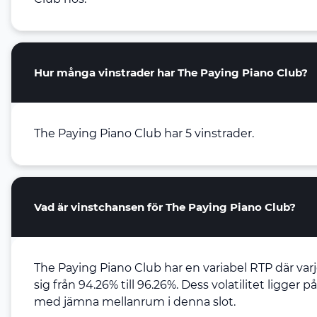
Hur många vinstrader har The Paying Piano Club?
The Paying Piano Club har 5 vinstrader.
Vad är vinstchansen för The Paying Piano Club?
The Paying Piano Club har en variabel RTP där varj
sig från 94.26% till 96.26%. Dess volatilitet ligger
med jämna mellanrum i denna slot.