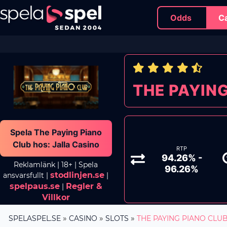
Odds
C
THE PAYIN
Spela The Paying Piano
Club hos: Jalla Casino
RTP
94.26% -
Reklamlänk | 18+ | Spela
96.26%
stodlinjen.se
ansvarsfullt |
|
spelpaus.se
Regler &
|
Villkor
»
»
»
SPELASPEL.SE
CASINO
SLOTS
THE PAYING PIANO CLU