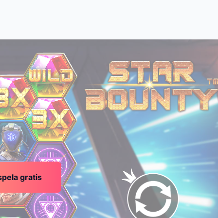
pela gratis