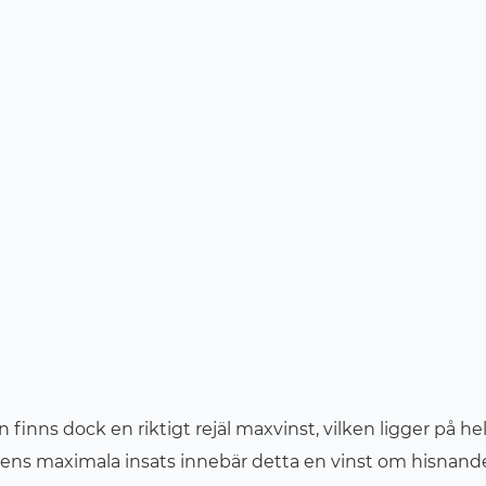
 finns dock en riktigt rejäl maxvinst, vilken ligger på he
tens maximala insats innebär detta en vinst om hisnand