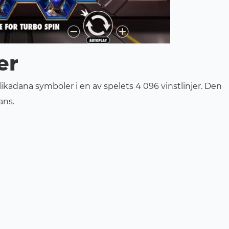
er
likadana symboler i en av spelets 4 096 vinstlinjer. Den
ans.
n