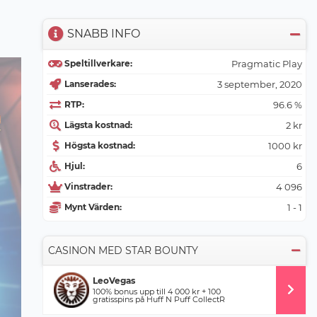
SNABB INFO
Speltillverkare:
Pragmatic Play
Lanserades:
3 september, 2020
RTP:
96.6 %
Lägsta kostnad:
2 kr
Högsta kostnad:
1000 kr
Hjul:
6
Vinstrader:
4 096
Mynt Värden:
1 - 1
CASINON MED STAR BOUNTY
LeoVegas
100% bonus upp till 4 000 kr + 100
gratisspins på Huff N Puff CollectR