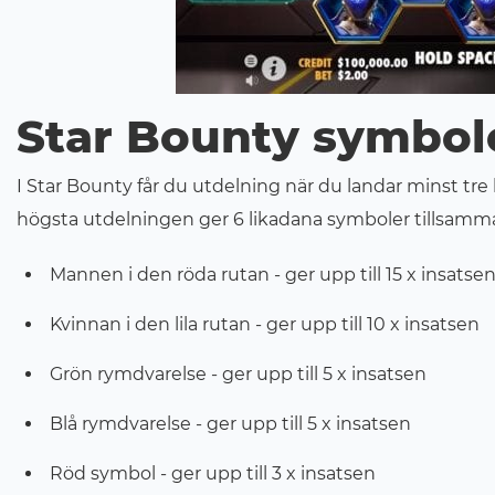
Star Bounty symbol
I Star Bounty får du utdelning när du landar minst tre 
högsta utdelningen ger 6 likadana symboler tillsamm
Mannen i den röda rutan - ger upp till 15 x insatse
Kvinnan i den lila rutan - ger upp till 10 x insatsen
Grön rymdvarelse - ger upp till 5 x insatsen
Blå rymdvarelse - ger upp till 5 x insatsen
Röd symbol - ger upp till 3 x insatsen