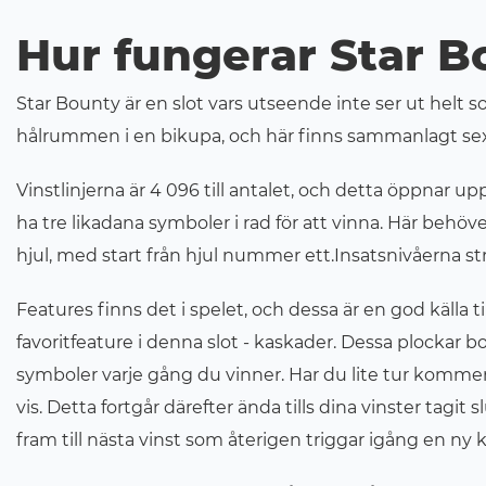
Hur fungerar Star B
Star Bounty är en slot vars utseende inte ser ut helt
hålrummen i en bikupa, och här finns sammanlagt sex 
Vinstlinjerna är 4 096 till antalet, och detta öppnar up
ha tre likadana symboler i rad för att vinna. Här behöv
hjul, med start från hjul nummer ett.Insatsnivåerna sträc
Features finns det i spelet, och dessa är en god källa ti
favoritfeature i denna slot - kaskader. Dessa plocka
symboler varje gång du vinner. Har du lite tur kommer 
vis. Detta fortgår därefter ända tills dina vinster tagit 
fram till nästa vinst som återigen triggar igång en ny 