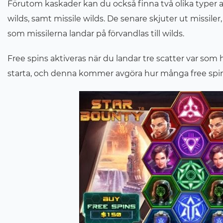
Förutom kaskader kan du också finna två olika typer av
wilds, samt missile wilds. De senare skjuter ut missile
som missilerna landar på förvandlas till wilds.
Free spins aktiveras när du landar tre scatter var so
starta, och denna kommer avgöra hur många free spin