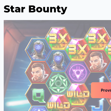
Star Bounty
Provs