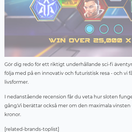
Gör dig redo för ett riktigt underhållande sci-fi äventy
följa med på en innovativ och futuristisk resa - och v
livsformer.
I nedanstående recension får du veta hur sloten fungera
gång.Vi berättar också mer om den maximala vinsten du
kronor.
[related-brands-toplist]