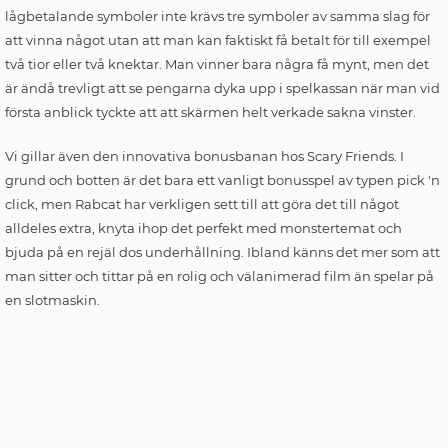
lågbetalande symboler inte krävs tre symboler av samma slag för
att vinna något utan att man kan faktiskt få betalt för till exempel
två tior eller två knektar. Man vinner bara några få mynt, men det
är ändå trevligt att se pengarna dyka upp i spelkassan när man vid
första anblick tyckte att att skärmen helt verkade sakna vinster.
Vi gillar även den innovativa bonusbanan hos Scary Friends. I
grund och botten är det bara ett vanligt bonusspel av typen pick 'n
click, men Rabcat har verkligen sett till att göra det till något
alldeles extra, knyta ihop det perfekt med monstertemat och
bjuda på en rejäl dos underhållning. Ibland känns det mer som att
man sitter och tittar på en rolig och välanimerad film än spelar på
en slotmaskin.