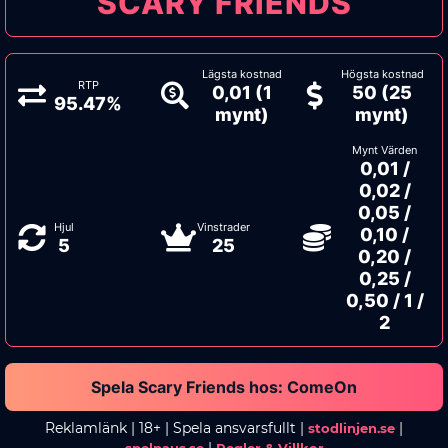
SCARY FRIENDS
Lägsta kostnad
Högsta kostnad
RTP
0,01 (1
50 (25
95.47%
mynt)
mynt)
Mynt Värden
0,01 /
0,02 /
0,05 /
Hjul
Vinstrader
0,10 /
5
25
0,20 /
0,25 /
0,50 / 1 /
2
Spela Scary Friends hos: ComeOn
Reklamlänk | 18+ | Spela ansvarsfullt |
|
stodlinjen.se
|
spelpaus.se
Regler & Villkor