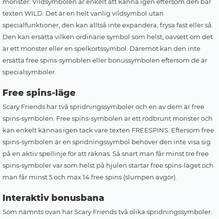
monster. Vildsymbolen är enkelt att känna igen eftersom den bär
texten WILD. Det är en helt vanlig vildsymbol utan
specialfunktioner, den kan alltså inte expandera, frysa fast eller så.
Den kan ersätta vilken ordinarie symbol som helst, oavsett om det
är ett monster eller en spelkortssymbol. Däremot kan den inte
ersätta free spins-symoblen eller bonussymbolen eftersom de är
specialsymboler.
Free spins-läge
Scary Friends har två spridningssymboler och en av dem är free
spins-symbolen. Free spins-symbolen är ett rödbrunt monster och
kan enkelt kännas igen tack vare texten FREESPINS. Eftersom free
spins-symbolen är en spridningssymbol behöver den inte visa sig
på en aktiv spellinje för att räknas. Så snart man får minst tre free
spins-symboler var som helst på hjulen startar free spins-läget och
man får minst 5 och max 14 free spins (slumpen avgör).
Interaktiv bonusbana
Som nämnts ovan har Scary Friends två olika spridningssymboler.