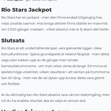
Rio Stars Jackpot
Rio Stars har en jackpot - men den finns endast tillgänglig hos
vissa utvalda casinon. Hos övriga aktörer finns istället en maxvinst
om 2 000 gånger insatsen - vilket absolut inte är fy skam det heller.
Slutsats
Rio Stars är ett underhållande spel, vars spelvärde ligger i dess
bonusfunktioner. Själva grundspelet är relativt färglöst - men detta
vägs utan tvekan upp av de gånger man landar
karnevalstrummorna - om man orkar vänta så länge. Ett minus är
spelets höga volatilitet, vilken resulterar i att väntan på trummorna
kan bli lång - men när de väl dyker upp brukar detta vara glömt
och förlåtet.
Är du tålmodig kan Rio Stars absolut vara värt en testomgång, men
vill du ha snabba resultat, ska du välja en annan slot.