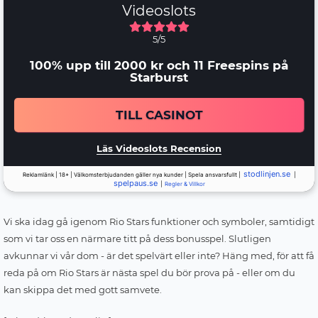
Videoslots
5/5
100% upp till 2000 kr och 11 Freespins på
Starburst
TILL CASINOT
Läs Videoslots Recension
stodlinjen.se
Reklamlänk | 18+ | Välkomsterbjudanden gäller nya kunder | Spela ansvarsfullt |
|
spelpaus.se
|
Regler & Villkor
Vi ska idag gå igenom Rio Stars funktioner och symboler, samtidigt
som vi tar oss en närmare titt på dess bonusspel. Slutligen
avkunnar vi vår dom - är det spelvärt eller inte? Häng med, för att få
reda på om Rio Stars är nästa spel du bör prova på - eller om du
kan skippa det med gott samvete.