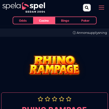
Odds
Casino
Bingo
Poker
ⓘ Annonsupplysning