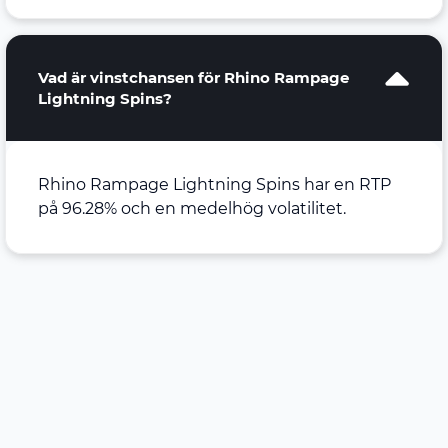
Vad är vinstchansen för Rhino Rampage
Lightning Spins?
Rhino Rampage Lightning Spins har en RTP
på 96.28% och en medelhög volatilitet.