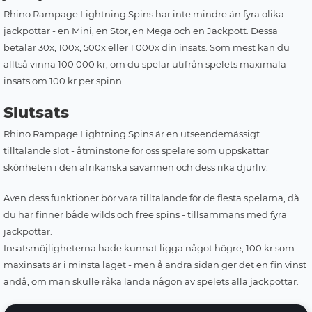
Rhino Rampage Lightning Spins har inte mindre än fyra olika
jackpottar - en Mini, en Stor, en Mega och en Jackpott. Dessa
betalar 30x, 100x, 500x eller 1 000x din insats. Som mest kan du
alltså vinna 100 000 kr, om du spelar utifrån spelets maximala
insats om 100 kr per spinn.
Slutsats
Rhino Rampage Lightning Spins är en utseendemässigt
tilltalande slot - åtminstone för oss spelare som uppskattar
skönheten i den afrikanska savannen och dess rika djurliv.
Även dess funktioner bör vara tilltalande för de flesta spelarna, då
du här finner både wilds och free spins - tillsammans med fyra
jackpottar.
Insatsmöjligheterna hade kunnat ligga något högre, 100 kr som
maxinsats är i minsta laget - men å andra sidan ger det en fin vinst
ändå, om man skulle råka landa någon av spelets alla jackpottar.