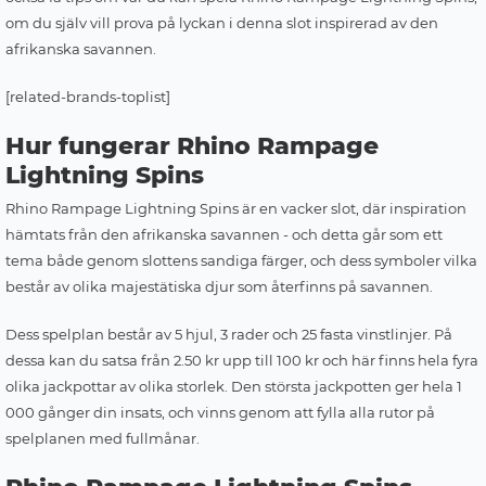
om du själv vill prova på lyckan i denna slot inspirerad av den
afrikanska savannen.
[related-brands-toplist]
Hur fungerar Rhino Rampage
Lightning Spins
Rhino Rampage Lightning Spins är en vacker slot, där inspiration
hämtats från den afrikanska savannen - och detta går som ett
tema både genom slottens sandiga färger, och dess symboler vilka
består av olika majestätiska djur som återfinns på savannen.
Dess spelplan består av 5 hjul, 3 rader och 25 fasta vinstlinjer. På
dessa kan du satsa från 2.50 kr upp till 100 kr och här finns hela fyra
olika jackpottar av olika storlek. Den största jackpotten ger hela 1
000 gånger din insats, och vinns genom att fylla alla rutor på
spelplanen med fullmånar.