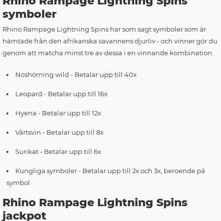
Rhino Rampage Lightning Spins
symboler
Rhino Rampage Lightning Spins har som sagt symboler som är
hämtade från den afrikanska savannens djurliv - och vinner gör du
genom att matcha minst tre av dessa i en vinnande kombination.
Noshörning wild - Betalar upp till 40x
Leopard - Betalar upp till 16x
Hyena - Betalar upp till 12x
Vårtsvin - Betalar upp till 8x
Surikat - Betalar upp till 6x
Kungliga symboler - Betalar upp till 2x och 3x, beroende på
symbol
Rhino Rampage Lightning Spins
jackpot