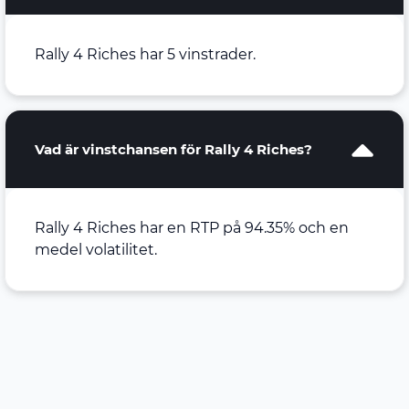
Rally 4 Riches har 5 vinstrader.
Vad är vinstchansen för Rally 4 Riches?
Rally 4 Riches har en RTP på 94.35% och en
medel volatilitet.