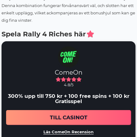
Denna kombination fungerar förvånansvärt väl, och slotten har ett
enkelt upplägg, vilket ackompanjeras av ett bonushjul som kan ge
dig fina vinster.
Spela Rally 4 Riches här
ComeOn
4.8/5
300% upp till 750 kr + 100 free spins + 100 kr
Gratisspel
TILL CASINOT
Läs ComeOn Recension