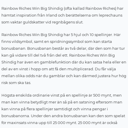
Rainbow Riches Win Big Shindig (ofta kallad Rainbow Riches) har
hämtat inspiration från Irland och berättelserna om leprechauns
som vaktar guldskatter vid regnbågens slut.
Rainbow Riches Win Big Shindig har 5 hjul och 10 spellinjer. Här
finns vildsymbol, samt en spridningssymbol som kan starta
bonusbanan. Bonusbanan består av två delar, där den som har tur
kan gå vidare till del två från del ett. Rainbow Riches Win Big
Shindig har även en gamblefunktion där du kan satsa hela eller en
del av en vinst i hopp om att få den multiplicerad. Du får välja
mellan olika odds när du gamblar och kan därmed justera hur hög
risk som ska tas.
Högsta enskilda ordinarie vinst på en spellinje är 500 mynt, men
man kan vinna betydligt mer än så på en satsning eftersom man
kan vinna på flera spellinjer samtidigt och vinna pengar i
bonusbanorna. Under den andra bonusbanan kan den som spelat
för maxinsats vinna upp till 25 000 mynt. 25 000 mynt är också