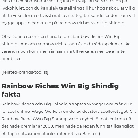
vinster och bonusbanevinster) kan du välja att satsa vinsten på
lyckohjulet, och du kan själv ta ställning till hur hög risk du är villig
att ta vilket för in ett visst mått av strategitänkande för den som vill
bygga upp sin bankrulle på Rainbow Riches Win Big Shindig.
Obs! Denna recension handlar om Rainbow Riches Win Big
Shindig, inte om Rainbow Richs Pots of Gold. Båda spelen är lika
varandra och kommer från samma tillverkare, men de är inte
identiska.
[related-brands-toplist]
Rainbow Riches Win Big Shindig
fakta
Rainbow Riches Win Big Shindig släpptes av WagerWorks år 2009
för spel online. WagerWorks är en del av det stora spelföretaget IGT.
Rainbow Riches Win Big Shindig var en nyhet för nätspelarna när
det hade premiär år 2009, men hade då redan funnits tillgängligt
ett tag i nätcasinon utanför internet (via Barcrest).