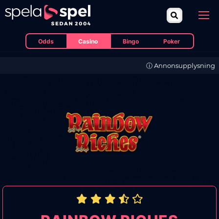
Odds
Casino
Bingo
Poker
ⓘ Annonsupplysning