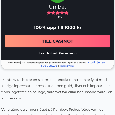
Unibet
4.8/5
100% upp till 1000 kr
TILL CASINOT
Läs Unibet Recension
stodlinjen.se
Reklamlänk | 18+ | Välkomsterbjudanden gäller nya kunder | Spela ansvarsfullt |
|
spelpaus.se
|
Regler & Villkor
Rainbow Riches är en slot med irländskt tema som är fylld med
kluriga leprechauner och kittlar med guld, silver och koppar. Här
finns inget free spins-läge, däremot två olika bonusbanor varav en
är interaktiv.
Varje gång du vinner något på Rainbow Riches (både vanliga