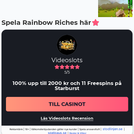
Spela Rainbow Riches här
Videoslots
5/5
100% upp till 2000 kr och 11 Freespins på
Starburst
TILL CASINOT
Läs Videoslots Recension
stodlinjen.se
Reklamlänk | 18+ | Välkomsterbjudanden gäller nya kunder | Spela ansvarsfullt |
|
spelpaus.se
|
Regler & Villkor