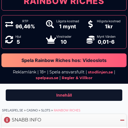
RAINBOW RICHES
RTP
Lägsta kostnad
Högsta kostnad
96,46%
1 mynt
1kr
Hjul
Vinstrader
Mynt Värden
5
10
0,01-6
Spela Rainbow Riches hos: Videoslots
Reklamlänk | 18+ | Spela ansvarsfullt |
|
stodlinjen.se
|
spelpaus.se
Regler & Villkor
Innehåll
»
»
»
SPELASPEL.SE
CASINO
SLOTS
RAINBOW RICHES
SNABB INFO