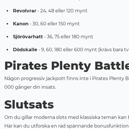
Revolvrar
- 24, 48 eller 120 mynt
Kanon
- 30, 60 eller 150 mynt
Sjörövarhatt
- 36, 75 eller 180 mynt
Dödskalle
- 9, 60, 180 eller 600 mynt (krävs bara t
Pirates Plenty Batt
Någon progressiv jackpott finns inte i Pirates Plenty B
000 gånger din insats.
Slutsats
Om du gillar moderna slots med klassiska teman kan Pir
Här kan du utforska en rad spännande bonusfunktioner,