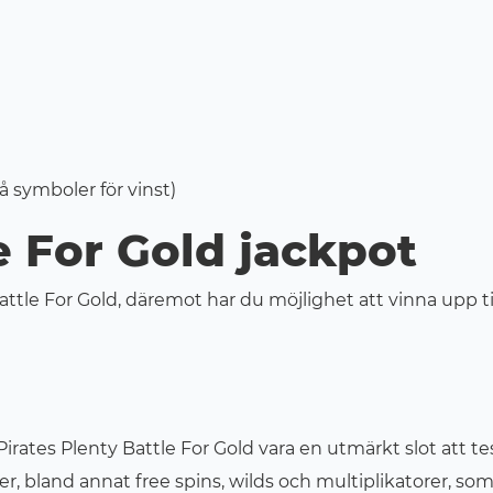
vå symboler för vinst)
le For Gold jackpot
attle For Gold, däremot har du möjlighet att vinna upp til
ates Plenty Battle For Gold vara en utmärkt slot att tes
 bland annat free spins, wilds och multiplikatorer, so