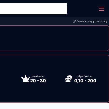
ⓘ Annonsupplysning
Vinstrader
Mynt Värden
20 - 30
0,10 - 200