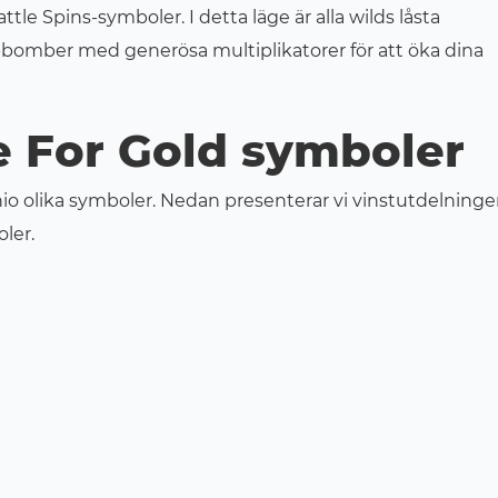
tle Spins-symboler. I detta läge är alla wilds låsta
-bomber med generösa multiplikatorer för att öka dina
le For Gold symboler
i nio olika symboler. Nedan presenterar vi vinstutdelning
oler.