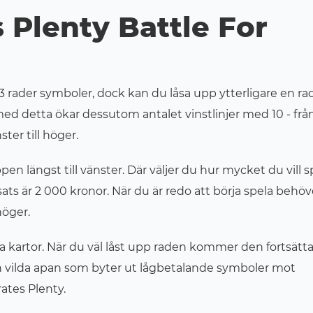
 Plenty Battle For
h 3 rader symboler, dock kan du låsa upp ytterligare en ra
ed detta ökar dessutom antalet vinstlinjer med 10 - frå
ster till höger.
en längst till vänster. Där väljer du hur mycket du vill s
ats är 2 000 kronor. När du är redo att börja spela behöv
höger.
a kartor. När du väl låst upp raden kommer den fortsätta
 vilda apan som byter ut lågbetalande symboler mot
ates Plenty.