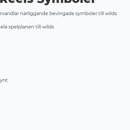
örvandlar närliggande bevingade symboler till wilds
la spelplanen till wilds
mynt