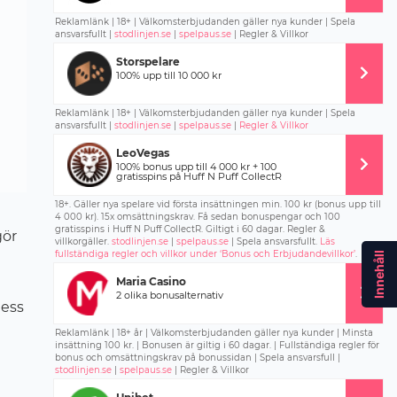
Reklamlänk | 18+ | Välkomsterbjudanden gäller nya kunder | Spela
ansvarsfullt |
stodlinjen.se
|
spelpaus.se
|
Regler & Villkor
Storspelare
100% upp till 10 000 kr
Reklamlänk | 18+ | Välkomsterbjudanden gäller nya kunder | Spela
ansvarsfullt |
stodlinjen.se
|
spelpaus.se
|
Regler & Villkor
LeoVegas
100% bonus upp till 4 000 kr + 100
gratisspins på Huff N Puff CollectR
18+. Gäller nya spelare vid första insättningen min. 100 kr (bonus upp till
4 000 kr). 15x omsättningskrav. Få sedan bonuspengar och 100
gratisspins i Huff N Puff CollectR. Giltigt i 60 dagar. Regler &
gör
villkorgäller.
stodlinjen.se
|
spelpaus.se
| Spela ansvarsfullt.
Läs
fullständiga regler och villkor under ‘Bonus och Erbjudandevillkor’
.
Innehåll
Maria Casino
2 olika bonusalternativ
dess
Reklamlänk | 18+ år | Välkomsterbjudanden gäller nya kunder | Minsta
insättning 100 kr. | Bonusen är giltig i 60 dagar. | Fullständiga regler för
bonus och omsättningskrav på bonussidan | Spela ansvarsfull |
stodlinjen.se
|
spelpaus.se
|
Regler & Villkor