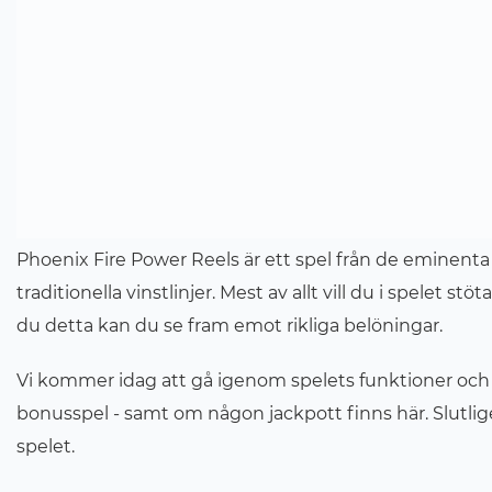
Phoenix Fire Power Reels är ett spel från de eminenta Red
traditionella vinstlinjer. Mest av allt vill du i spelet s
du detta kan du se fram emot rikliga belöningar.
Vi kommer idag att gå igenom spelets funktioner och s
bonusspel - samt om någon jackpott finns här. Slutli
spelet.