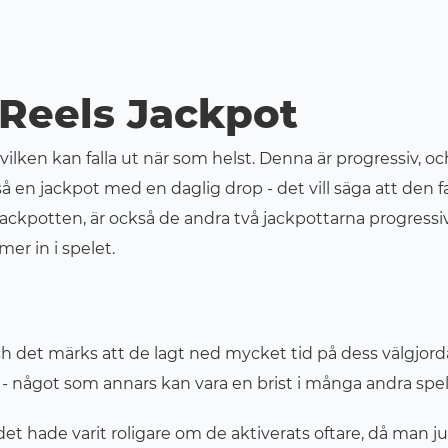
 Reels Jackpot
ilken kan falla ut när som helst. Denna är progressiv, oc
kså en jackpot med en daglig drop - det vill säga att den fa
ackpotten, är också de andra två jackpottarna progressiv
er in i spelet.
 och det märks att de lagt ned mycket tid på dess välgjord
 - något som annars kan vara en brist i många andra spel
t hade varit roligare om de aktiverats oftare, då man ju