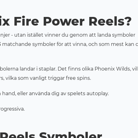
x Fire Power Reels?
linjer - utan istället vinner du genom att landa symboler
 3 matchande symboler för att vinna, och som mest kan 
lerna landar i staplar. Det finns olika Phoenix Wilds, vi
s, vilka som vanligt triggar free spins.
n hand, eller använda dig av spelets autoplay.
rogressiva.
 Reels Symboler