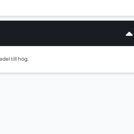
del till hög.