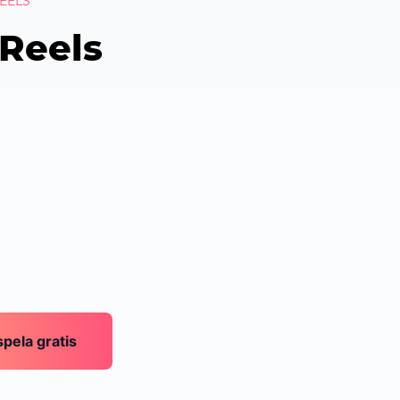
EELS
 Reels
pela gratis