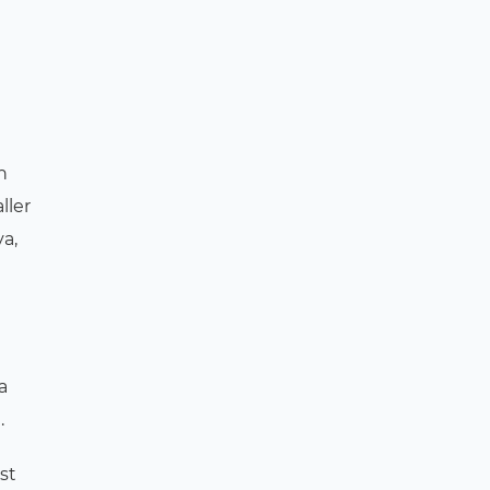
h
ller
a,
a
.
st