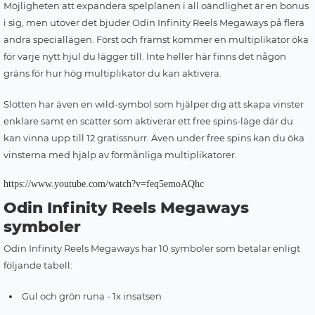
Möjligheten att expandera spelplanen i all oändlighet är en bonus
i sig, men utöver det bjuder Odin Infinity Reels Megaways på flera
andra speciallägen. Först och främst kommer en multiplikator öka
för varje nytt hjul du lägger till. Inte heller här finns det någon
gräns för hur hög multiplikator du kan aktivera.
Slotten har även en wild-symbol som hjälper dig att skapa vinster
enklare samt en scatter som aktiverar ett free spins-läge där du
kan vinna upp till 12 gratissnurr. Även under free spins kan du öka
vinsterna med hjälp av förmånliga multiplikatorer.
https://www.youtube.com/watch?v=feq5emoAQhc
Odin Infinity Reels Megaways
symboler
Odin Infinity Reels Megaways har 10 symboler som betalar enligt
följande tabell:
Gul och grön runa - 1x insatsen