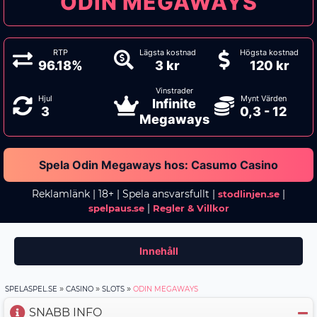
ODIN MEGAWAYS
RTP
Lägsta kostnad
Högsta kostnad
96.18%
3 kr
120 kr
Vinstrader
Hjul
Mynt Värden
Infinite
3
0,3 - 12
Megaways
Spela Odin Megaways hos: Casumo Casino
Reklamlänk | 18+ | Spela ansvarsfullt |
|
stodlinjen.se
|
spelpaus.se
Regler & Villkor
Innehåll
»
»
»
SPELASPEL.SE
CASINO
SLOTS
ODIN MEGAWAYS
SNABB INFO