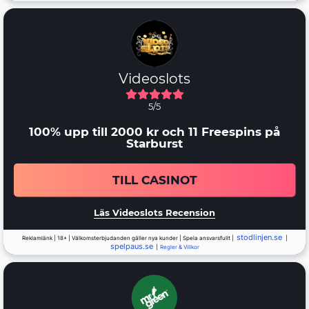
Videoslots
5/5
100% upp till 2000 kr och 11 Freespins på
Starburst
TILL CASINOT
Läs Videoslots Recension
stodlinjen.se
Reklamlänk | 18+ | Välkomsterbjudanden gäller nya kunder | Spela ansvarsfullt |
|
spelpaus.se
|
Regler & Villkor