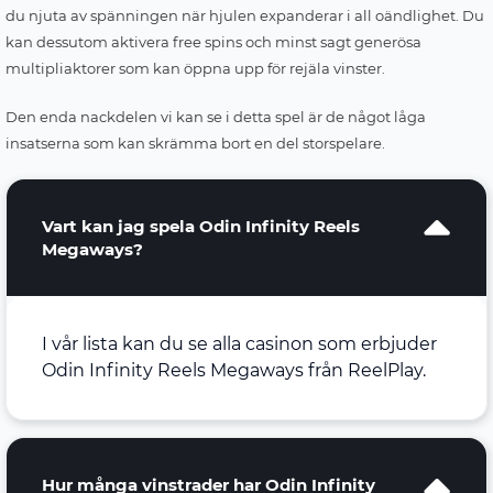
du njuta av spänningen när hjulen expanderar i all oändlighet. Du
kan dessutom aktivera free spins och minst sagt generösa
multipliaktorer som kan öppna upp för rejäla vinster.
Den enda nackdelen vi kan se i detta spel är de något låga
insatserna som kan skrämma bort en del storspelare.
Vart kan jag spela Odin Infinity Reels
Megaways?
I vår lista kan du se alla casinon som erbjuder
Odin Infinity Reels Megaways från ReelPlay.
Hur många vinstrader har Odin Infinity