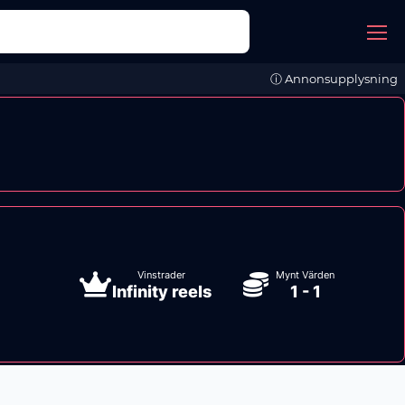
ⓘ Annonsupplysning
Vinstrader
Mynt Värden
Infinity reels
1 - 1