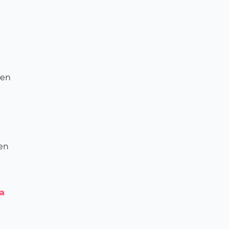
 en
ven
a