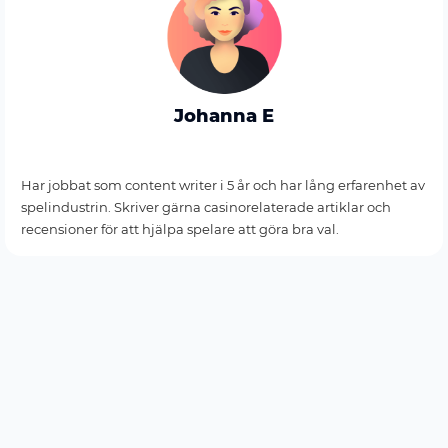
Johanna E
Har jobbat som content writer i 5 år och har lång erfarenhet av
spelindustrin. Skriver gärna casinorelaterade artiklar och
recensioner för att hjälpa spelare att göra bra val.