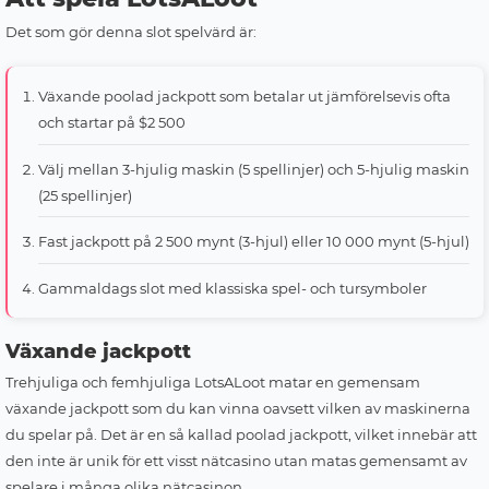
Det som gör denna slot spelvärd är:
Växande poolad jackpott som betalar ut jämförelsevis ofta
och startar på $2 500
Välj mellan 3-hjulig maskin (5 spellinjer) och 5-hjulig maskin
(25 spellinjer)
Fast jackpott på 2 500 mynt (3-hjul) eller 10 000 mynt (5-hjul)
Gammaldags slot med klassiska spel- och tursymboler
Växande jackpott
Trehjuliga och femhjuliga LotsALoot matar en gemensam
växande jackpott som du kan vinna oavsett vilken av maskinerna
du spelar på. Det är en så kallad poolad jackpott, vilket innebär att
den inte är unik för ett visst nätcasino utan matas gemensamt av
spelare i många olika nätcasinon.