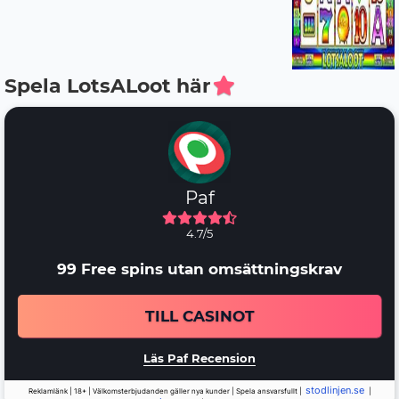
Spela LotsALoot här
Paf
4.7/5
99 Free spins utan omsättningskrav
TILL CASINOT
Läs Paf Recension
stodlinjen.se
Reklamlänk | 18+ | Välkomsterbjudanden gäller nya kunder | Spela ansvarsfullt |
|