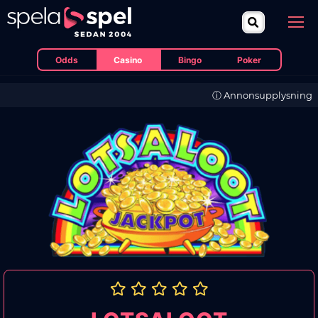
Odds
Casino
Bingo
Poker
ⓘ Annonsupplysning