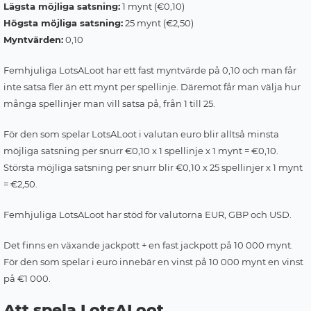
Lägsta möjliga satsning:
1 mynt (€0,10)
Högsta möjliga satsning:
25 mynt (€2,50)
Myntvärden:
0,10
Femhjuliga LotsALoot har ett fast myntvärde på 0,10 och man får
inte satsa fler än ett mynt per spellinje. Däremot får man välja hur
många spellinjer man vill satsa på, från 1 till 25.
För den som spelar LotsALoot i valutan euro blir alltså minsta
möjliga satsning per snurr €0,10 x 1 spellinje x 1 mynt = €0,10.
Största möjliga satsning per snurr blir €0,10 x 25 spellinjer x 1 mynt
= €2,50.
Femhjuliga LotsALoot har stöd för valutorna EUR, GBP och USD.
Det finns en växande jackpott + en fast jackpott på 10 000 mynt.
För den som spelar i euro innebär en vinst på 10 000 mynt en vinst
på €1 000.
Att spela LotsALoot