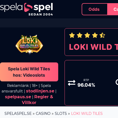
Odds
C
LOKI WILD 
Spela Loki Wild Tiles
hos: Videoslots
RTP
96.04%
Reklamlänk | 18+ | Spela
stodlinjen.se
ansvarsfullt |
|
spelpaus.se
Regler &
|
Villkor
»
»
»
SPELASPEL.SE
CASINO
SLOTS
LOKI WILD TILES