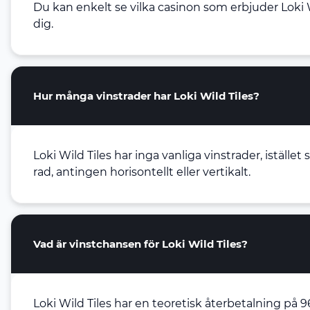
Du kan enkelt se vilka casinon som erbjuder Loki Wi
dig.
Hur många vinstrader har Loki Wild Tiles?
Loki Wild Tiles har inga vanliga vinstrader, istället
rad, antingen horisontellt eller vertikalt.
Vad är vinstchansen för Loki Wild Tiles?
Loki Wild Tiles har en teoretisk återbetalning på 