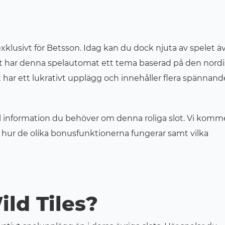
xklusivt för Betsson. Idag kan du dock njuta av spelet ä
t har denna spelautomat ett tema baserad på den nord
har ett lukrativt upplägg och innehåller flera spännand
 all information du behöver om denna roliga slot. Vi komm
r, hur de olika bonusfunktionerna fungerar samt vilka
ild Tiles?