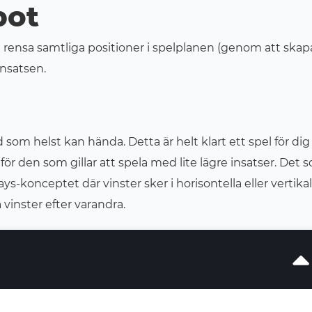
pot
u rensa samtliga positioner i spelplanen (genom att skap
insatsen.
 som helst kan hända. Detta är helt klart ett spel för dig
r den som gillar att spela med lite lägre insatser. Det 
ays-konceptet där vinster sker i horisontella eller vertika
vinster efter varandra.