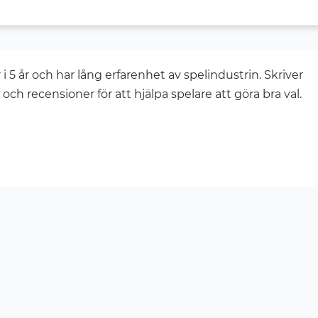
 5 år och har lång erfarenhet av spelindustrin. Skriver
 och recensioner för att hjälpa spelare att göra bra val.