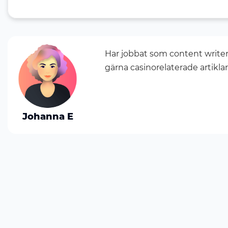
Har jobbat som content writer i
gärna casinorelaterade artiklar
Johanna E