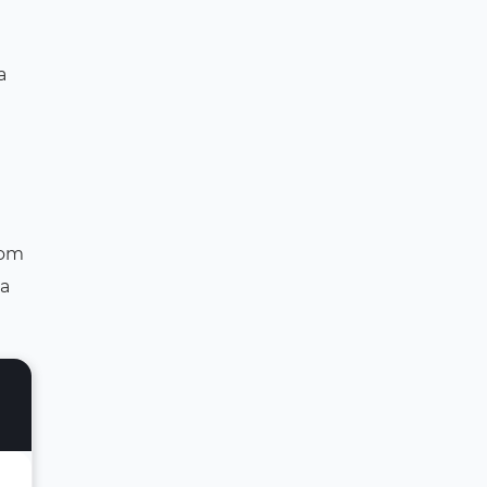
a
som
la