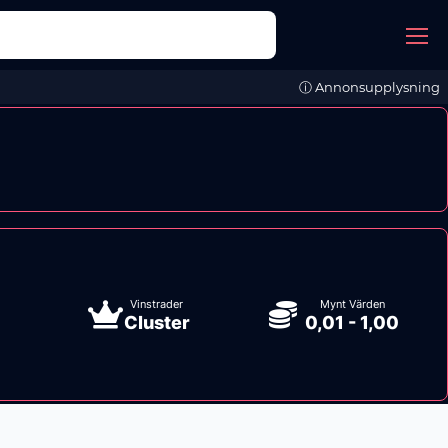
ⓘ Annonsupplysning
Vinstrader
Mynt Värden
Cluster
0,01 - 1,00