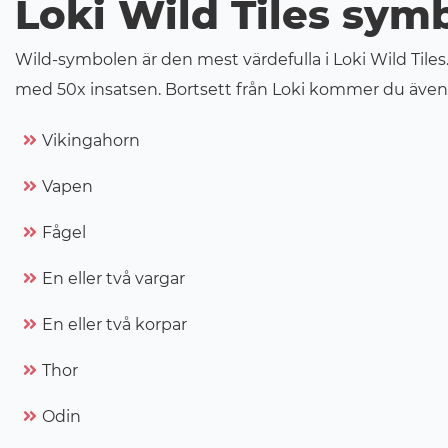
Loki Wild Tiles sym
Wild-symbolen är den mest värdefulla i Loki Wild Til
med 50x insatsen. Bortsett från Loki kommer du även 
Vikingahorn
Vapen
Fågel
En eller två vargar
En eller två korpar
Thor
Odin