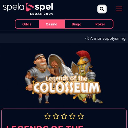
Odds
Casino
Bingo
Poker
ⓘ Annonsupplysning