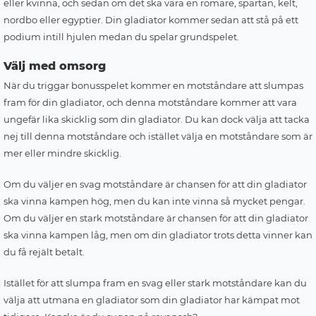
eller kvinna, och sedan om det ska vara en romare, spartan, kelt,
nordbo eller egyptier. Din gladiator kommer sedan att stå på ett
podium intill hjulen medan du spelar grundspelet.
Välj med omsorg
När du triggar bonusspelet kommer en motståndare att slumpas
fram för din gladiator, och denna motståndare kommer att vara
ungefär lika skicklig som din gladiator. Du kan dock välja att tacka
nej till denna motståndare och istället välja en motståndare som är
mer eller mindre skicklig.
Om du väljer en svag motståndare är chansen för att din gladiator
ska vinna kampen hög, men du kan inte vinna så mycket pengar.
Om du väljer en stark motståndare är chansen för att din gladiator
ska vinna kampen låg, men om din gladiator trots detta vinner kan
du få rejält betalt.
Istället för att slumpa fram en svag eller stark motståndare kan du
välja att utmana en gladiator som din gladiator har kämpat mot