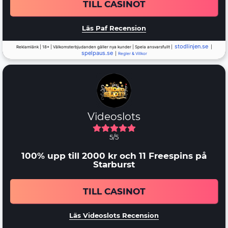
TILL CASINOT
Läs Paf Recension
stodlinjen.se
Reklamlänk | 18+ | Välkomsterbjudanden gäller nya kunder | Spela ansvarsfullt |
|
spelpaus.se
|
Regler & Villkor
Videoslots
5/5
100% upp till 2000 kr och 11 Freespins på
Starburst
TILL CASINOT
Läs Videoslots Recension