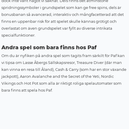
dock inte varit något vi saknat. Dels finns det åtminstone
spridningssymboler i grundspelet som kan ge free spins, dels är
bonusbanan så avancerad, interaktiv och mångfacetterad att det
finns en uppenbar risk för att spelet skulle kännas grötigt och
överlastat om även grundspelet var fyllt av diverse intrikata
specialfunktioner.
Andra spel som bara finns hos Paf
Om du är nyfiken på andra spel som tagits fram särkilt för Paf kan
vi tipsa om Lasse Åbergs Sällskapsresor, Treasure Diver (där man
kan vinna en resa till Åland), Cash & Carry (som har en stor växande
jackpott), Aaron Avalanche and the Secret of the Yeti, Nordic
Vikings och Hot Pot som alla är riktigt roliga spelautomater som
bara finns att spela hos Paf.