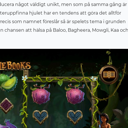
oducera något väldigt unikt, men som på samma gång är
återuppfinna hjulet har en tendens att göra det alltför
recis som namnet föreslår så är spelets tema i grunden
en chansen att hälsa på Baloo, Bagheera, Mowgli, Kaa oc