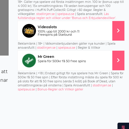
18+. Gäller nya spelare vid första insättningen min. 100 kr (bonus upp till
4 000 kr). 15x omsättningskrav. Få sedan bonuspengar och 100
gratisspins i Huff N Puff CollectR. Giltigt i 60 dagar. Regler &
villkorgäller.
stodlinjen.se
|
spelpaus.se
| Spela ansvarsfullt.
Läs
fullständiga regler och villkor under ‘Bonus och Erbjudandevillkor’
.
Videoslots
100% upp till 2000 kr och 11
Freespins på Starburst
Reklamlänk | 18+ | Välkomsterbjudanden gäller nya kunder | Spela
ansvarsfullt |
stodlinjen.se
|
spelpaus.se
|
Regler & Villkor
Mr Green
Spela för 500kr få 50 free spins
 att
Reklamlänk | +18 | Endast giltigt för nya spelare hos Mr Green | Spela för
500kr få 50 free spin | Efter första instättning måste du spela för 500 kr
mnar
på slots för att få 50 free spins (värda 5 kr/st) på Book of Dead, utan
omsättningskrav på vinsterna | Spela Ansvarsfullt |
stodlinjen.se
|
spelpaus.se
|
Bonus-Regler och Villkor gäller