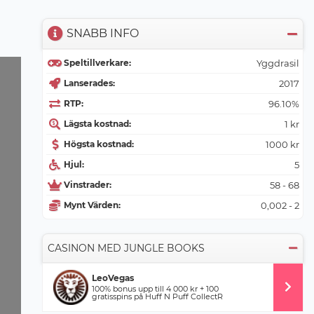
SNABB INFO
Speltillverkare:
Yggdrasil
Lanserades:
2017
RTP:
96.10%
Lägsta kostnad:
1 kr
Högsta kostnad:
1000 kr
Hjul:
5
Vinstrader:
58 - 68
Mynt Värden:
0,002 - 2
CASINON MED JUNGLE BOOKS
LeoVegas
100% bonus upp till 4 000 kr + 100
gratisspins på Huff N Puff CollectR