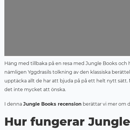
Häng med tillbaka på en resa med Jungle Books och häl
nämligen Yggdrasils tolkning av den klassiska berätte
upptäcka allt de har att bjuda på på ett helt nytt s
det inte mycket att önska.
I denna
Jungle Books recension
berättar vi mer om 
Hur fungerar Jung