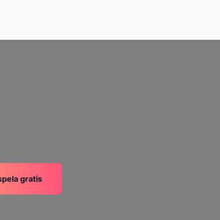
pela gratis