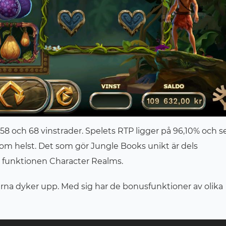
58 och 68 vinstrader. Spelets RTP ligger på 96,10% och s
t som helst. Det som gör Jungle Books unikt är dels
t funktionen Character Realms.
rna dyker upp. Med sig har de bonusfunktioner av olika