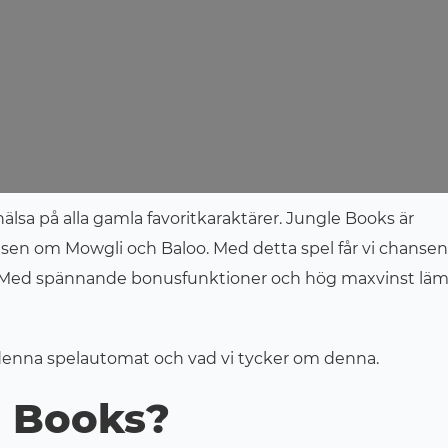
sa på alla gamla favoritkaraktärer. Jungle Books är
lsen om Mowgli och Baloo. Med detta spel får vi chansen
ätt. Med spännande bonusfunktioner och hög maxvinst lä
denna spelautomat och vad vi tycker om denna.
le Books?