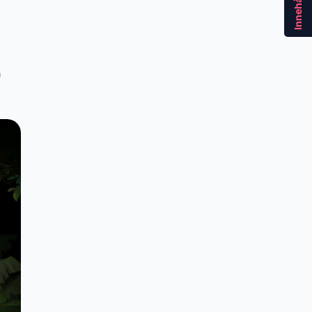
Innehåll
h