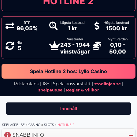
HOTLINE 2
RTP
Lägsta kostnad
Högsta kostnad
96,05%
1 kr
1500 kr
Vinstrader
Mynt Värden
Hjul
243 - 1944
0,10 -
5
vinstvägar
50,00
Spela Hotline 2 hos: Lyllo Casino
Reklamlänk | 18+ | Spela ansvarsfullt |
|
stodlinjen.se
|
spelpaus.se
Regler & Villkor
Innehåll
»
»
»
SPELASPEL.SE
CASINO
SLOTS
HOTLINE 2
SNABB INFO