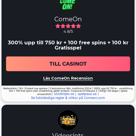
ComeOn
4.8/5
300% upp till 750 kr + 100 free spins + 100 kr
Gratisspel
TILL CASINOT
Läs ComeOn Recension
Reklamlänk | 18+ | Endast nya spelare | Casinobonus: Min. insättning 250 kr | 300% upp till 750 kr - omsättning
20x + 100 free spins utan omsättning, gäller endast i Treasures of Kilauea 2 | Giltigt i 60 dagar | Spela
stodlinjen.se
spelpaus.se
ansvarsfullt |
|
|
Se fullständiga regler & villkor på Comeon.com
Videoslots