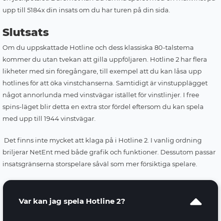
upp till 5184x din insats om du har turen på din sida.
Slutsats
Om du uppskattade Hotline och dess klassiska 80-talstema
kommer du utan tvekan att gilla uppföljaren. Hotline 2 har flera
likheter med sin föregångare, till exempel att du kan låsa upp
hotlines för att öka vinstchanserna. Samtidigt är vinstupplägget
något annorlunda med vinstvägar istället för vinstlinjer. I free
spins-läget blir detta en extra stor fördel eftersom du kan spela
med upp till 1944 vinstvägar.
Det finns inte mycket att klaga på i Hotline 2. I vanlig ordning
briljerar NetEnt med både grafik och funktioner. Dessutom passar
insatsgränserna storspelare såväl som mer försiktiga spelare.
Var kan jag spela Hotline 2?