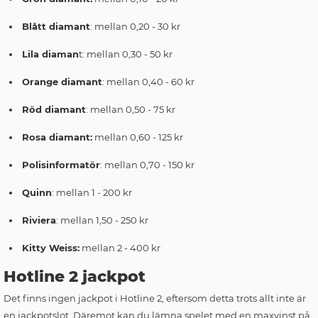
Blått diamant
: mellan 0,20 - 30 kr
Lila diaman
t: mellan 0,30 - 50 kr
Orange diamant
: mellan 0,40 - 60 kr
Röd diamant
: mellan 0,50 - 75 kr
Rosa diamant:
mellan 0,60 - 125 kr
Polisinformatör
: mellan 0,70 - 150 kr
Quinn
: mellan 1 - 200 kr
Riviera
: mellan 1,50 - 250 kr
Kitty Weiss:
mellan 2 - 400 kr
Hotline 2 jackpot
Det finns ingen jackpot i Hotline 2, eftersom detta trots allt inte är
en jackpotslot. Däremot kan du lämna spelet med en maxvinst på