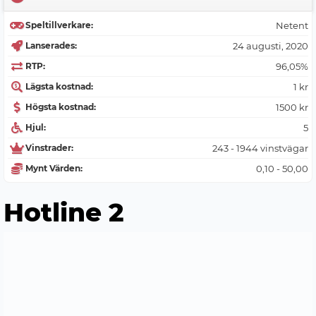
Speltillverkare:
Netent
Lanserades:
24 augusti, 2020
RTP:
96,05%
Lägsta kostnad:
1 kr
Högsta kostnad:
1500 kr
Hjul:
5
Vinstrader:
243 - 1944 vinstvägar
Mynt Värden:
0,10 - 50,00
Hotline 2