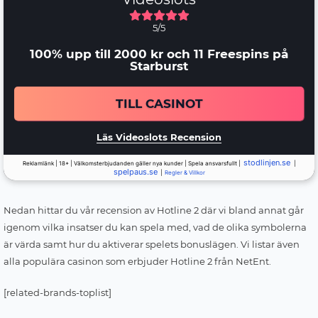
5/5
100% upp till 2000 kr och 11 Freespins på
Starburst
TILL CASINOT
Läs Videoslots Recension
stodlinjen.se
Reklamlänk | 18+ | Välkomsterbjudanden gäller nya kunder | Spela ansvarsfullt |
|
spelpaus.se
|
Regler & Villkor
Nedan hittar du vår recension av Hotline 2 där vi bland annat går
igenom vilka insatser du kan spela med, vad de olika symbolerna
är värda samt hur du aktiverar spelets bonuslägen. Vi listar även
alla populära casinon som erbjuder Hotline 2 från NetEnt.
[related-brands-toplist]