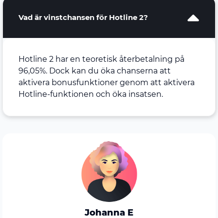
Vad är vinstchansen för Hotline 2?
Hotline 2 har en teoretisk återbetalning på
96,05%. Dock kan du öka chanserna att
aktivera bonusfunktioner genom att aktivera
Hotline-funktionen och öka insatsen.
Johanna E