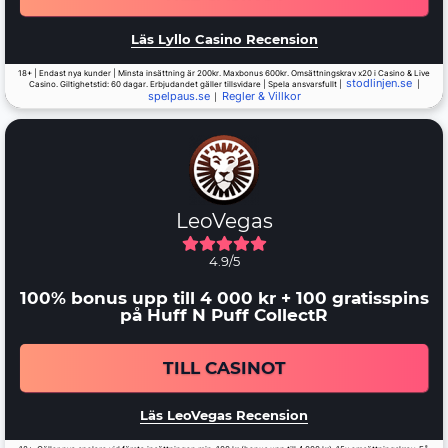
Läs Lyllo Casino Recension
18+ | Endast nya kunder | Minsta insättning är 200kr. Maxbonus 600kr. Omsättningskrav x20 i Casino & Live
stodlinjen.se
Casino. Giltighetstid: 60 dagar. Erbjudandet gäller tillsvidare | Spela ansvarsfullt |
|
spelpaus.se
Regler & Villkor
|
LeoVegas
4.9/5
100% bonus upp till 4 000 kr + 100 gratisspins
på Huff N Puff CollectR
TILL CASINOT
Läs LeoVegas Recension