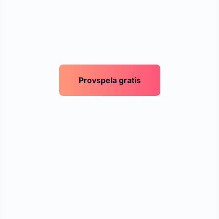
Provspela gratis