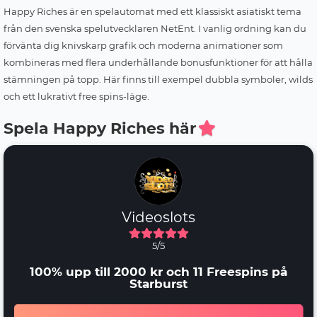
Happy Riches är en spelautomat med ett klassiskt asiatiskt tema
från den svenska spelutvecklaren NetEnt. I vanlig ordning kan du
förvänta dig knivskarp grafik och moderna animationer som
kombineras med flera underhållande bonusfunktioner för att hålla
stämningen på topp. Här finns till exempel dubbla symboler, wilds
och ett lukrativt free spins-läge.
Spela Happy Riches här
Videoslots
5/5
100% upp till 2000 kr och 11 Freespins på
Starburst