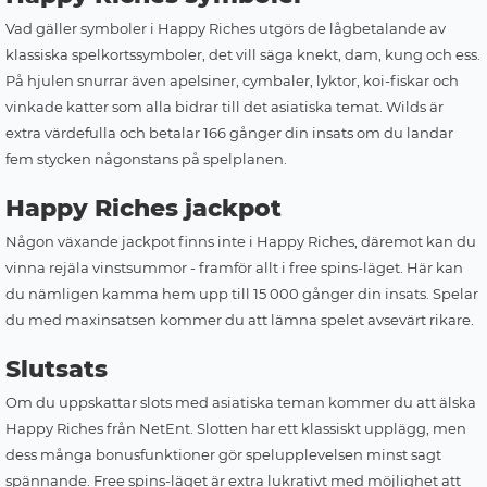
Vad gäller symboler i Happy Riches utgörs de lågbetalande av
klassiska spelkortssymboler, det vill säga knekt, dam, kung och ess.
På hjulen snurrar även apelsiner, cymbaler, lyktor, koi-fiskar och
vinkade katter som alla bidrar till det asiatiska temat. Wilds är
extra värdefulla och betalar 166 gånger din insats om du landar
fem stycken någonstans på spelplanen.
Happy Riches jackpot
Någon växande jackpot finns inte i Happy Riches, däremot kan du
vinna rejäla vinstsummor - framför allt i free spins-läget. Här kan
du nämligen kamma hem upp till 15 000 gånger din insats. Spelar
du med maxinsatsen kommer du att lämna spelet avsevärt rikare.
Slutsats
Om du uppskattar slots med asiatiska teman kommer du att älska
Happy Riches från NetEnt. Slotten har ett klassiskt upplägg, men
dess många bonusfunktioner gör spelupplevelsen minst sagt
spännande. Free spins-läget är extra lukrativt med möjlighet att