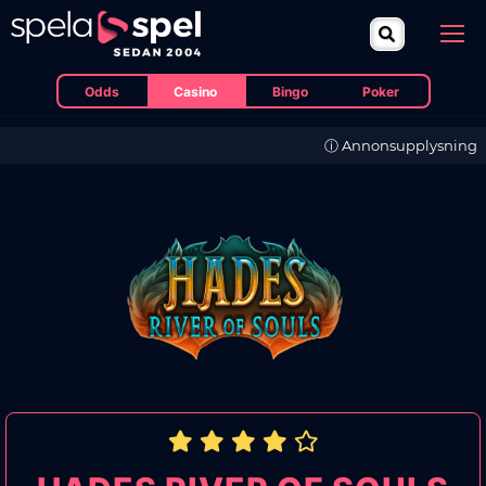
Odds
Casino
Bingo
Poker
ⓘ Annonsupplysning