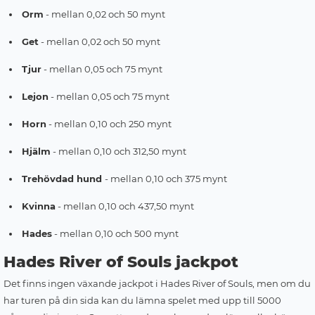
Orm
- mellan 0,02 och 50 mynt
Get
- mellan 0,02 och 50 mynt
Tjur
- mellan 0,05 och 75 mynt
Lejon
- mellan 0,05 och 75 mynt
Horn
- mellan 0,10 och 250 mynt
Hjälm
- mellan 0,10 och 312,50 mynt
Trehövdad hund
- mellan 0,10 och 375 mynt
Kvinna
- mellan 0,10 och 437,50 mynt
Hades
- mellan 0,10 och 500 mynt
Hades River of Souls jackpot
Det finns ingen växande jackpot i Hades River of Souls, men om du
har turen på din sida kan du lämna spelet med upp till 5000