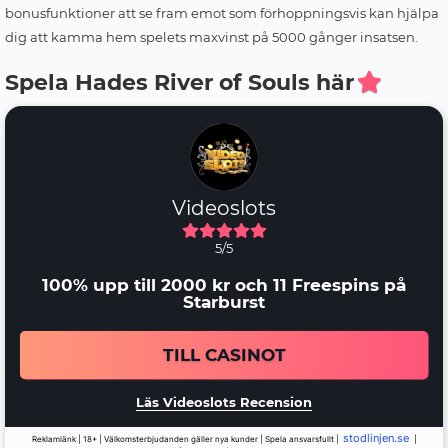
bonusfunktioner att se fram emot som förhoppningsvis kan hjälpa
dig att kamma hem spelets maxvinst på 5000 gånger insatsen.
Spela Hades River of Souls här
Videoslots
5/5
100% upp till 2000 kr och 11 Freespins på
Starburst
TILL CASINOT
Läs Videoslots Recension
stodlinjen.se
Reklamlänk | 18+ | Välkomsterbjudanden gäller nya kunder | Spela ansvarsfullt |
|