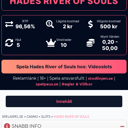
HADES RIVER OF SOULS
RTP
Lägsta kostnad
Högsta kostnad
96,56%
2 kr
500 kr
Mynt Värden
Hjul
Vinstrader
0,20 -
5
10
50,00
Spela Hades River of Souls hos: Videoslots
Reklamlänk | 18+ | Spela ansvarsfullt |
|
stodlinjen.se
|
spelpaus.se
Regler & Villkor
Innehåll
»
»
»
SPELASPEL.SE
CASINO
SLOTS
HADES RIVER OF SOULS
SNABB INFO