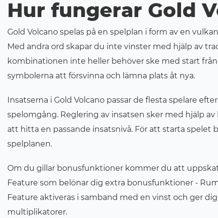
Hur fungerar Gold 
Gold Volcano spelas på en spelplan i form av en vulka
Med andra ord skapar du inte vinster med hjälp av tradi
kombinationen inte heller behöver ske med start frå
symbolerna att försvinna och lämna plats åt nya.
Insatserna i Gold Volcano passar de flesta spelare efter
spelomgång. Reglering av insatsen sker med hjälp av
att hitta en passande insatsnivå. För att starta spele
spelplanen.
Om du gillar bonusfunktioner kommer du att uppskatt
Feature som belönar dig extra bonusfunktioner - Rumbl
Feature aktiveras i samband med en vinst och ger 
multiplikatorer.