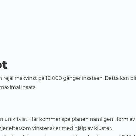
ot
rejäl maxvinst på 10 000 gånger insatsen. Detta kan bl
 maximal insats.
 unik tvist. Här kommer spelplanen nämligen i form av
jer eftersom vinster sker med hjälp av kluster.