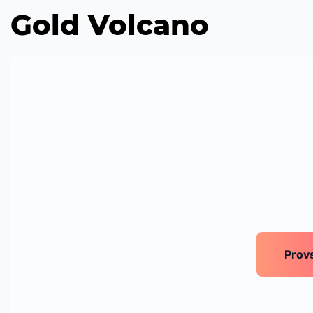
Gold Volcano
Provs