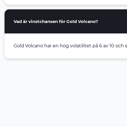
Vad är vinstchansen för Gold Volcano?
Gold Volcano har en hög volatilitet på 6 av 10 och