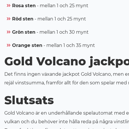
Rosa
sten
- mellan 1 och 25 mynt
Röd
sten
- mellan 1 och 25 mynt
Grön
sten
- mellan 1 och 30 mynt
Orange sten
- mellan 1 och 35 mynt
Gold Volcano jackp
Det finns ingen växande jackpot Gold Volcano, men en 
rejäl vinstsumma, framför allt för den som spelar med
Slutsats
Gold Volcano är en underhållande spelautomat med en
vulkan och du behöver inte hålla reda på några vinstlin