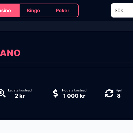
asino
Bingo
Poker
CANO
Lägsta kostnad
Högsta kostnad
Hjul
2 kr
1 000 kr
8