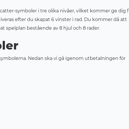
atter-symboler i tre olika nivåer, vilket kommer ge dig f
veras efter du skapat 6 vinster i rad. Du kommer då att
rat spelplan bestående av 8 hjul och 8 rader.
oler
s-symbolerna. Nedan ska vi gå igenom utbetalningen för