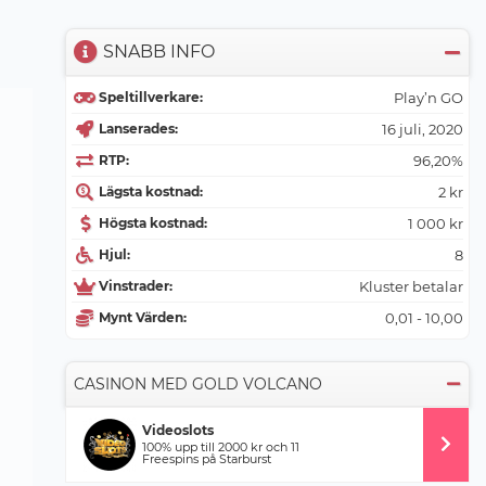
SNABB INFO
Speltillverkare:
Play’n GO
Lanserades:
16 juli, 2020
RTP:
96,20%
Lägsta kostnad:
2 kr
Högsta kostnad:
1 000 kr
Hjul:
8
Vinstrader:
Kluster betalar
Mynt Värden:
0,01 - 10,00
CASINON MED GOLD VOLCANO
Videoslots
100% upp till 2000 kr och 11
Freespins på Starburst