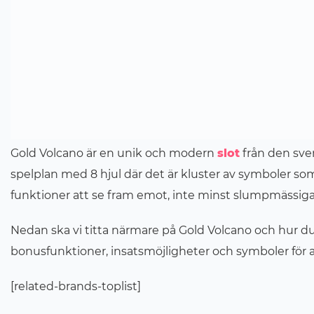
Gold Volcano är en unik och modern
slot
från den sve
spelplan med 8 hjul där det är kluster av symboler so
funktioner att se fram emot, inte minst slumpmässig
Nedan ska vi titta närmare på Gold Volcano och hur du 
bonusfunktioner, insatsmöjligheter och symboler för at
[related-brands-toplist]