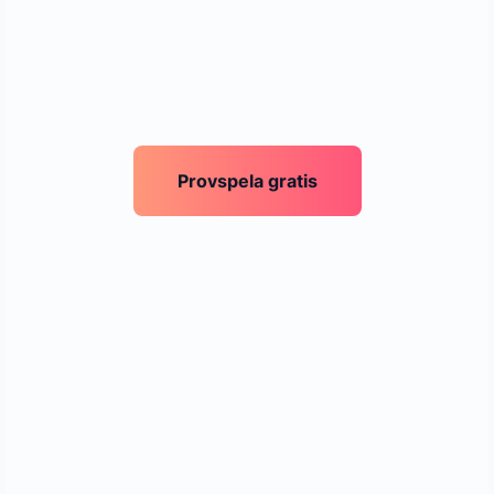
Provspela gratis