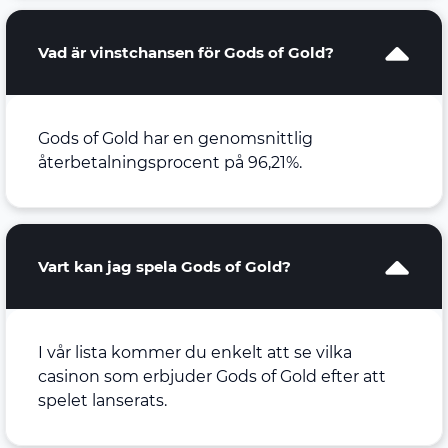
Vad är vinstchansen för Gods of Gold?
Gods of Gold har en genomsnittlig
återbetalningsprocent på 96,21%.
Vart kan jag spela Gods of Gold?
I vår lista kommer du enkelt att se vilka
casinon som erbjuder Gods of Gold efter att
spelet lanserats.