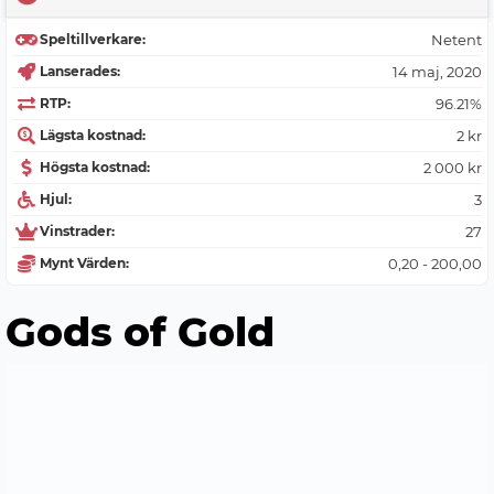
Speltillverkare:
Netent
Lanserades:
14 maj, 2020
RTP:
96.21%
Lägsta kostnad:
2 kr
Högsta kostnad:
2 000 kr
Hjul:
3
Vinstrader:
27
Mynt Värden:
0,20 - 200,00
Gods of Gold