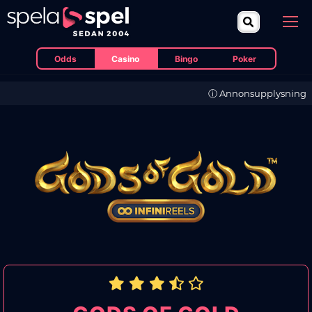
Odds
Casino
Bingo
Poker
ⓘ Annonsupplysning