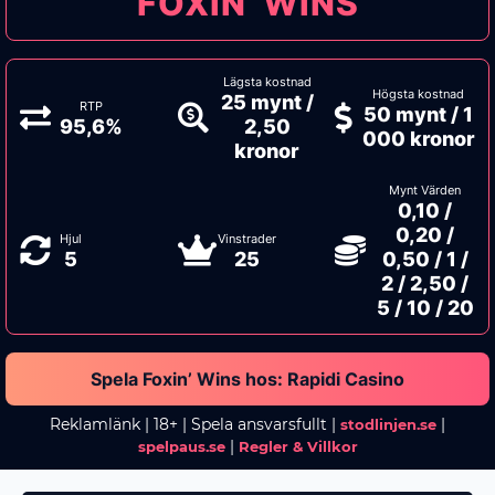
FOXIN’ WINS
Lägsta kostnad
Högsta kostnad
25 mynt /
RTP
50 mynt / 1
95,6%
2,50
000 kronor
kronor
Mynt Värden
0,10 /
0,20 /
Hjul
Vinstrader
5
25
0,50 / 1 /
2 / 2,50 /
5 / 10 / 20
Spela Foxin’ Wins hos: Rapidi Casino
Reklamlänk | 18+ | Spela ansvarsfullt |
|
stodlinjen.se
|
spelpaus.se
Regler & Villkor