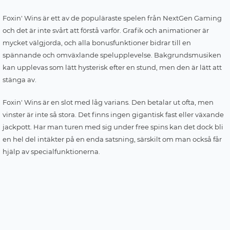
Foxin' Wins är ett av de populäraste spelen från NextGen Gaming
och det är inte svårt att förstå varför. Grafik och animationer är
mycket välgjorda, och alla bonusfunktioner bidrar till en
spännande och omväxlande spelupplevelse. Bakgrundsmusiken
kan upplevas som lätt hysterisk efter en stund, men den är lätt att
stänga av.
Foxin' Wins är en slot med låg varians. Den betalar ut ofta, men
vinster är inte så stora. Det finns ingen gigantisk fast eller växande
jackpott. Har man turen med sig under free spins kan det dock bli
en hel del intäkter på en enda satsning, särskilt om man också får
hjälp av specialfunktionerna.