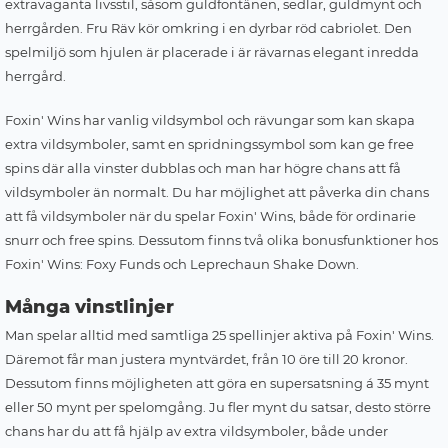
extravaganta livsstil, såsom guldfontänen, sedlar, guldmynt och
herrgården. Fru Räv kör omkring i en dyrbar röd cabriolet. Den
spelmiljö som hjulen är placerade i är rävarnas elegant inredda
herrgård.
Foxin' Wins har vanlig vildsymbol och rävungar som kan skapa
extra vildsymboler, samt en spridningssymbol som kan ge free
spins där alla vinster dubblas och man har högre chans att få
vildsymboler än normalt. Du har möjlighet att påverka din chans
att få vildsymboler när du spelar Foxin' Wins, både för ordinarie
snurr och free spins. Dessutom finns två olika bonusfunktioner hos
Foxin' Wins: Foxy Funds och Leprechaun Shake Down.
Många vinstlinjer
Man spelar alltid med samtliga 25 spellinjer aktiva på Foxin' Wins.
Däremot får man justera myntvärdet, från 10 öre till 20 kronor.
Dessutom finns möjligheten att göra en supersatsning á 35 mynt
eller 50 mynt per spelomgång. Ju fler mynt du satsar, desto större
chans har du att få hjälp av extra vildsymboler, både under