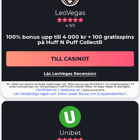
LeoVegas
4.9/5
100% bonus upp till 4 000 kr + 100 gratisspins
på Huff N Puff CollectR
TILL CASINOT
Läs LeoVegas Recension
18+. Gäller nya spelare vid första insättningen min. 100 kr (bonus upp till 4 000 kr). 15x omsättningskrav. Få
sedan bonuspengar och 100 gratisspins i Huff N Puff CollectR. Giltigt i 60 dagar. Regler & villkorgäller.
stodlinjen.se
spelpaus.se
|
| Spela ansvarsfullt.
Läs fullständiga regler och villkor under ‘Bonus och Erbjudandevillkor’
.
Unibet