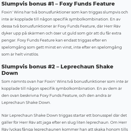
Slumpvis bonus #1 – Foxy Funds Feature
Foxin' Wins har två bonusfunktioner som kan triggas slumpvis och
inte är kopplade till någon specifik symbolkombination. En av
dessa två bonusfunktioner är Foxy Funds Feature, där Herr Räv
dyker upp på skärmen och öser ut guld som gör att du får extra
pengar. Foxy Funds Feature kan endast triggas efter en
spelomgång som gett minst en vinst, inte efter en spelomgång
som är helt vinstlös.
Slumpvis bonus #2 – Leprechaun Shake
Down
Som nämnts ovan har Foxin' Wins två bonusfunktioner som inte är
kopplade till någon specifik symbolkombination. En av dem är
den ovan beskrivna Foxy Funds Feature, och den andra är
Leprechaun Shake Down.
När Leprechaun Shake Down triggas startar ett bonusspel där det
gäller för Herr Räv att jaga efter en slug liten leprechaun. Om Herr
Räv lyckas fånga leprechaunen kommer han att skaka honom tills