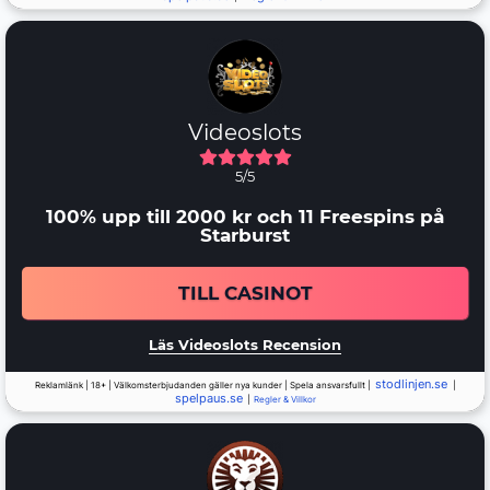
Videoslots
5/5
100% upp till 2000 kr och 11 Freespins på
Starburst
TILL CASINOT
Läs Videoslots Recension
stodlinjen.se
Reklamlänk | 18+ | Välkomsterbjudanden gäller nya kunder | Spela ansvarsfullt |
|
spelpaus.se
|
Regler & Villkor