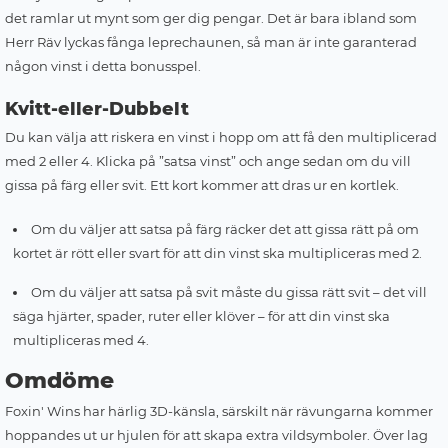
det ramlar ut mynt som ger dig pengar. Det är bara ibland som
Herr Räv lyckas fånga leprechaunen, så man är inte garanterad
någon vinst i detta bonusspel.
Kvitt-eller-Dubbelt
Du kan välja att riskera en vinst i hopp om att få den multiplicerad
med 2 eller 4. Klicka på ”satsa vinst” och ange sedan om du vill
gissa på färg eller svit. Ett kort kommer att dras ur en kortlek.
Om du väljer att satsa på färg räcker det att gissa rätt på om
kortet är rött eller svart för att din vinst ska multipliceras med 2.
Om du väljer att satsa på svit måste du gissa rätt svit – det vill
säga hjärter, spader, ruter eller klöver – för att din vinst ska
multipliceras med 4.
Omdöme
Foxin' Wins har härlig 3D-känsla, särskilt när rävungarna kommer
hoppandes ut ur hjulen för att skapa extra vildsymboler. Över lag