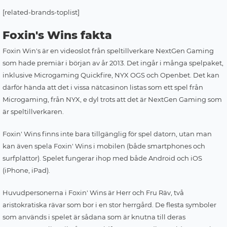
[related-brands-toplist]
Foxin's Wins fakta
Foxin Win's är en videoslot från speltillverkare NextGen Gaming
som hade premiär i början av år 2013. Det ingår i många spelpaket,
inklusive Microgaming Quickfire, NYX OGS och Openbet. Det kan
därför hända att det i vissa nätcasinon listas som ett spel från
Microgaming, från NYX, e dyl trots att det är NextGen Gaming som
är speltillverkaren.
Foxin' Wins finns inte bara tillgänglig för spel datorn, utan man
kan även spela Foxin' Wins i mobilen (både smartphones och
surfplattor). Spelet fungerar ihop med både Android och iOS
(iPhone, iPad).
Huvudpersonerna i Foxin' Wins är Herr och Fru Räv, två
aristokratiska rävar som bor i en stor herrgård. De flesta symboler
som används i spelet är sådana som är knutna till deras