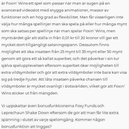
är Foxin' Wins ett spel som passar när man är sugen på en
avancerad videoslot med snygga animationer, massor av
funktioner och en hög grad av flexibilitet. Man får visserligen inte
välja hur många spellinjer man ska spela på eller hur många mynt
som ska satsas per spellinje när man spelar Foxin' Wins, men
myntvärdet går att ställa in från 0,01 kr till 20 kronor vill ger ett
mycket stort tillgängligt satsningsspann. Dessutom finns
möjlighet att öka insatsen från 25 mynt till 35 mynt eller 50 mynt
genom att göra ett så kallat superbet, och det påverkar i sin tur
själva spelupplevelsen eftersom superbet ökar möjligheten till
extra vildsymboler och gör att extra vildsymboler inte bara kan visa
sig på tredje hjulet. Att låta insatsen påverka chansen till
vildsymboler är mycket ovanligt i slotsvärlden, vilket gör att Foxin'
Wins sticker ut från mängden.
Vi uppskattar även bonusfunktionerna Foxy Funds och
Leprechaun Shake Down eftersom de gör att man får lite extra
spänning i slutet av varje spelomgång. Kommer någon
bonusfunktion att triggas?