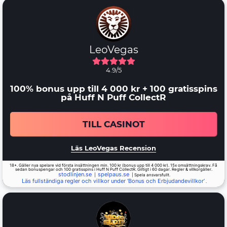
LeoVegas
4.9/5
100% bonus upp till 4 000 kr + 100 gratisspins
på Huff N Puff CollectR
TILL CASINOT
Läs LeoVegas Recension
18+. Gäller nya spelare vid första insättningen min. 100 kr (bonus upp till 4 000 kr). 15x omsättningskrav. Få
sedan bonuspengar och 100 gratisspins i Huff N Puff CollectR. Giltigt i 60 dagar. Regler & villkorgäller.
stodlinjen.se
spelpaus.se
|
| Spela ansvarsfullt.
Läs fullständiga regler och villkor under ‘Bonus och Erbjudandevillkor’
.