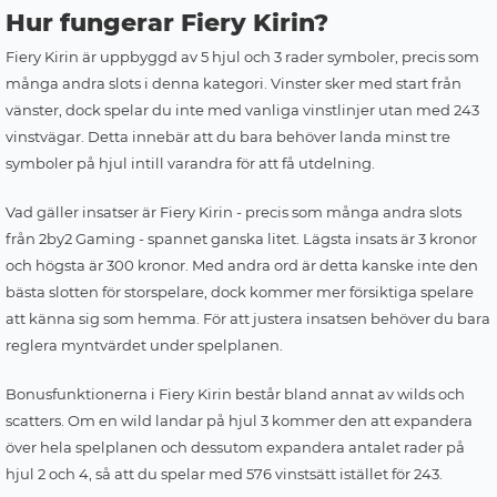
Hur fungerar Fiery Kirin?
Fiery Kirin är uppbyggd av 5 hjul och 3 rader symboler, precis som
många andra slots i denna kategori. Vinster sker med start från
vänster, dock spelar du inte med vanliga vinstlinjer utan med 243
vinstvägar. Detta innebär att du bara behöver landa minst tre
symboler på hjul intill varandra för att få utdelning.
Vad gäller insatser är Fiery Kirin - precis som många andra slots
från 2by2 Gaming - spannet ganska litet. Lägsta insats är 3 kronor
och högsta är 300 kronor. Med andra ord är detta kanske inte den
bästa slotten för storspelare, dock kommer mer försiktiga spelare
att känna sig som hemma. För att justera insatsen behöver du bara
reglera myntvärdet under spelplanen.
Bonusfunktionerna i Fiery Kirin består bland annat av wilds och
scatters. Om en wild landar på hjul 3 kommer den att expandera
över hela spelplanen och dessutom expandera antalet rader på
hjul 2 och 4, så att du spelar med 576 vinstsätt istället för 243.