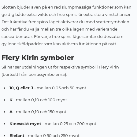
Slotten bjuder även på en rad slumpmässiga funktioner som kan
ge dig både extra wilds och free spins för extra stora vinstchanser.
Det lukrativa free spins-läget aktiverar du med scattersymbolen
och här får du välja mellan tre olika lägen med varierande
specialbonusar. För varje free spins-läge samlar du dessutom
gyllene sköldpaddor som kan aktivera funktionen på nytt.
Fiery Kirin symboler
Så här ser utdelningen ut för respektive symbol i Fiery Kirin
(bortsett från bonussymbolerna):
10, Q eller J
- mellan 0,05 och 50 mynt
K
- mellan 0,10 och 100 mynt
A
- mellan 0,10 och 150 mynt
Kinesiskt
mynt
- mellan 0,25 och 200 mynt
Elefant
- mellan 0,50 och 250 mynt