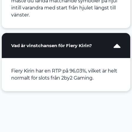
måste du landa matchande symboler på hjul
intill varandra med start från hjulet längst till
vänster.
Vad är vinstchansen för Fiery Kirin?
Fiery Kirin har en RTP på 96,03%, vilket är helt
normalt för slots från 2by2 Gaming.