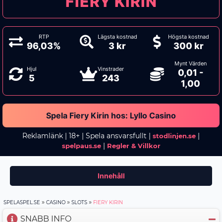
FIERY KIRIN
RTP
Lägsta kostnad
Högsta kostnad
96,03%
3 kr
300 kr
Mynt Värden
Hjul
Vinstrader
0,01 -
5
243
1,00
Spela Fiery Kirin hos: Lyllo Casino
Reklamlänk | 18+ | Spela ansvarsfullt |
|
stodlinjen.se
|
spelpaus.se
Regler & Villkor
Innehåll
»
»
»
SPELASPEL.SE
CASINO
SLOTS
FIERY KIRIN
SNABB INFO