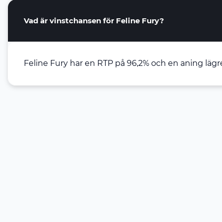
Vad är vinstchansen för Feline Fury?
Feline Fury har en RTP på 96,2% och en aning lägre