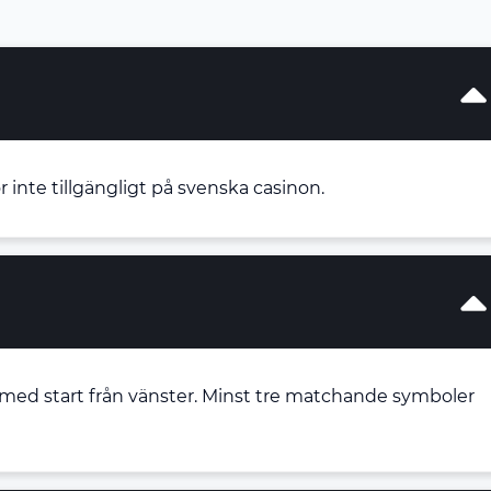
r inte tillgängligt på svenska casinon.
ker med start från vänster. Minst tre matchande symboler