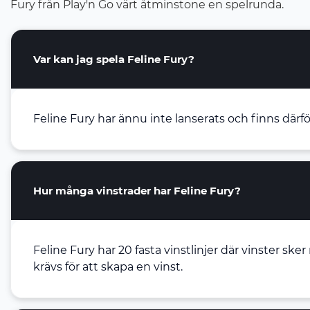
Fury från Play'n Go värt åtminstone en spelrunda.
Var kan jag spela Feline Fury?
Feline Fury har ännu inte lanserats och finns därfö
Hur många vinstrader har Feline Fury?
Feline Fury har 20 fasta vinstlinjer där vinster s
krävs för att skapa en vinst.