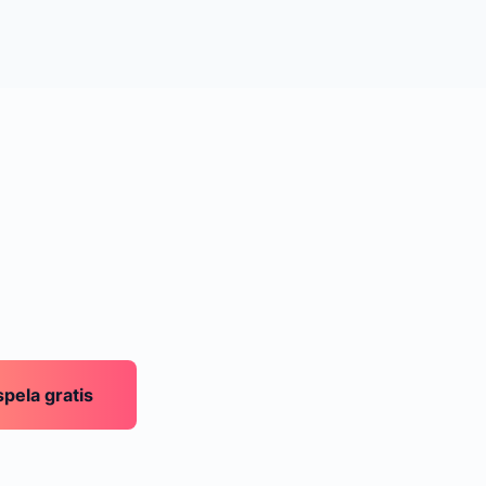
pela gratis