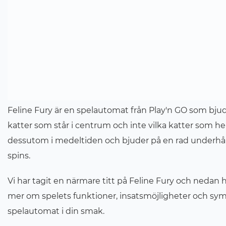
Feline Fury är en spelautomat från Play'n GO som bju
katter som står i centrum och inte vilka katter som hel
dessutom i medeltiden och bjuder på en rad underhållan
spins.
Vi har tagit en närmare titt på Feline Fury och nedan h
mer om spelets funktioner, insatsmöjligheter och symb
spelautomat i din smak.