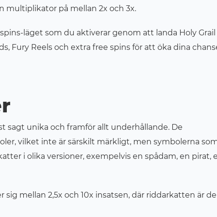
n multiplikator på mellan 2x och 3x.
 spins-läget som du aktiverar genom att landa Holy Grail
lds, Fury Reels och extra free spins för att öka dina chans
er
st sagt unika och framför allt underhållande. De
r, vilket inte är särskilt märkligt, men symbolerna so
katter i olika versioner, exempelvis en spådam, en pirat, 
sig mellan 2,5x och 10x insatsen, där riddarkatten är d