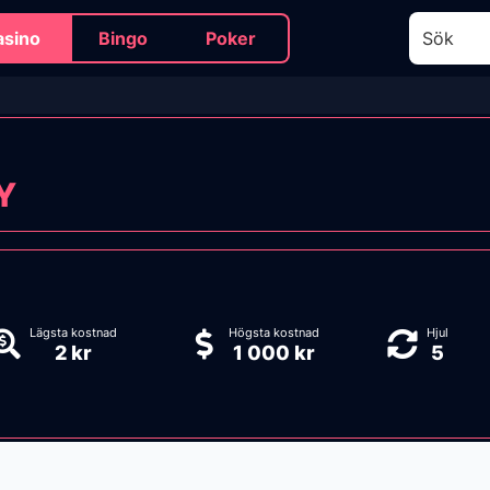
asino
Bingo
Poker
Y
Lägsta kostnad
Högsta kostnad
Hjul
2 kr
1 000 kr
5