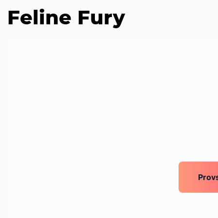
Feline Fury
Provs