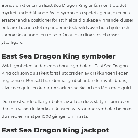
Bonusfunktionerna i East Sea Dragon King är få, men trots det
mycket underhållande. Wild-symbolen i spelet agerar joker och
ersätter andra positioner för att hjälpa dig skapa vinnande kluster
enklare. I denna slot expanderar dock wilds över hela hjulet och
stannar kvar under ett re-spin för att öka dina vinstchanser
ytterligare.
East Sea Dragon King symboler
Wild-symbolen är den enda bonussymbolen i East Sea Dragon
King och som du säkert förstå utgörs den av drakkungen i egen
hög person. Bortsett från denna symbol hittar du mynt i brons,
silver och guld, en karta, en vacker snäcka och en låda med guld.
Den mest värdefulla symbolen av alla är dock statyn i form av en
drake. Lyckas du landa ett kluster av 15 sådana symboler belönas
du med en vinst på 1000 gånger din insats.
East Sea Dragon King jackpot