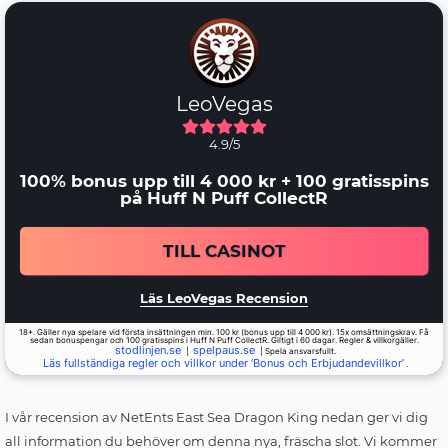
LeoVegas
4.9/5
100% bonus upp till 4 000 kr + 100 gratisspins
på Huff N Puff CollectR
TILL CASINOT
Läs LeoVegas Recension
18+. Gäller nya spelare vid första insättningen min. 100 kr (bonus upp till 4 000 kr). 15x omsättningskrav. Få
sedan bonuspengar och 100 gratisspins i Huff N Puff CollectR. Giltigt i 60 dagar. Regler & villkorgäller.
stodlinjen.se
spelpaus.se
|
| Spela ansvarsfullt.
Läs fullständiga regler och villkor under ‘Bonus och Erbjudandevillkor’
.
I vår recension av NetEnts East Sea Dragon King nedan ger vi dig
all information du behöver om denna nya, fräscha slot. Vi kommer