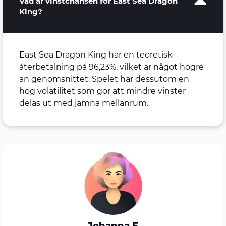
Vad är vinstchansen för East Sea Dragon
King?
East Sea Dragon King har en teoretisk
återbetalning på 96,23%, vilket är något högre
än genomsnittet. Spelet har dessutom en
hög volatilitet som gör att mindre vinster
delas ut med jämna mellanrum.