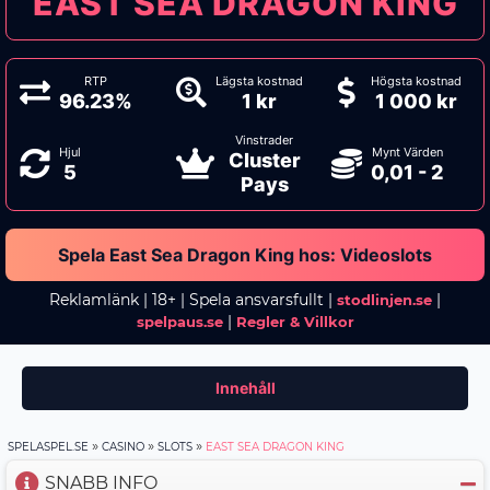
EAST SEA DRAGON KING
RTP
Lägsta kostnad
Högsta kostnad
96.23%
1 kr
1 000 kr
Vinstrader
Hjul
Mynt Värden
Cluster
5
0,01 - 2
Pays
Spela East Sea Dragon King hos: Videoslots
Reklamlänk | 18+ | Spela ansvarsfullt |
|
stodlinjen.se
|
spelpaus.se
Regler & Villkor
Innehåll
»
»
»
SPELASPEL.SE
CASINO
SLOTS
EAST SEA DRAGON KING
SNABB INFO