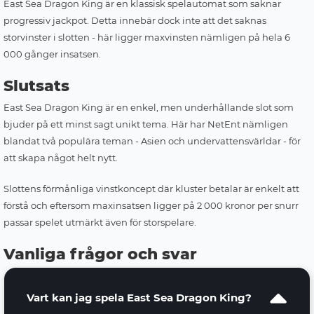
East Sea Dragon King är en klassisk spelautomat som saknar
progressiv jackpot. Detta innebär dock inte att det saknas
storvinster i slotten - här ligger maxvinsten nämligen på hela 6
000 gånger insatsen.
Slutsats
East Sea Dragon King är en enkel, men underhållande slot som
bjuder på ett minst sagt unikt tema. Här har NetEnt nämligen
blandat två populära teman - Asien och undervattensvärldar - för
att skapa något helt nytt.
Slottens förmånliga vinstkoncept där kluster betalar är enkelt att
förstå och eftersom maxinsatsen ligger på 2 000 kronor per snurr
passar spelet utmärkt även för storspelare.
Vanliga frågor och svar
Vart kan jag spela East Sea Dragon King?