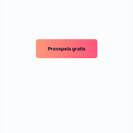
Provspela gratis