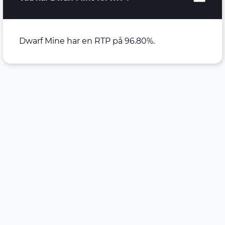
Dwarf Mine har en RTP på 96.80%.