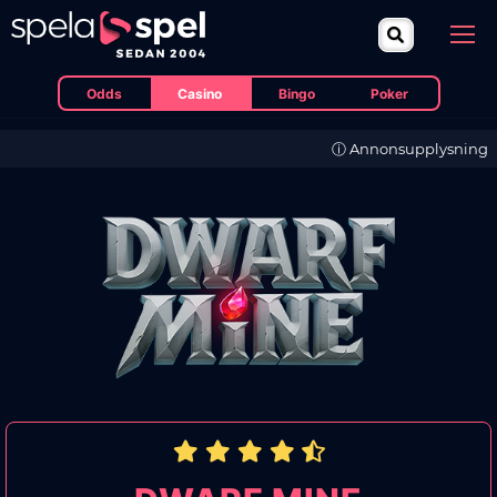
Odds
Casino
Bingo
Poker
ⓘ Annonsupplysning