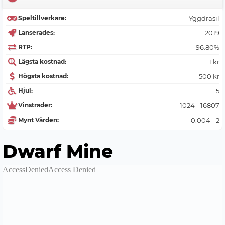
Speltillverkare:
Yggdrasil
Lanserades:
2019
RTP:
96.80%
Lägsta kostnad:
1 kr
Högsta kostnad:
500 kr
Hjul:
5
Vinstrader:
1024 - 16807
Mynt Värden:
0.004 - 2
Dwarf Mine