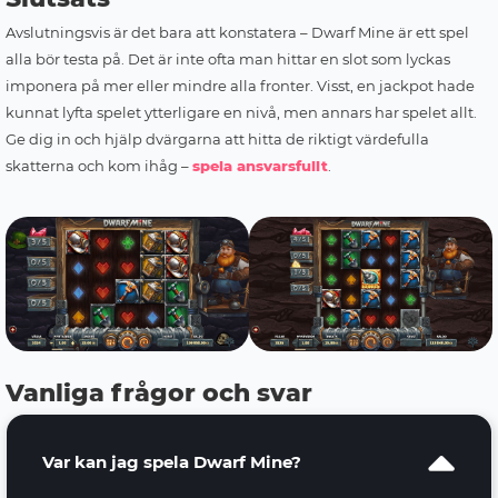
Avslutningsvis är det bara att konstatera – Dwarf Mine är ett spel
alla bör testa på. Det är inte ofta man hittar en slot som lyckas
imponera på mer eller mindre alla fronter. Visst, en jackpot hade
kunnat lyfta spelet ytterligare en nivå, men annars har spelet allt.
Ge dig in och hjälp dvärgarna att hitta de riktigt värdefulla
skatterna och kom ihåg –
spela ansvarsfullt
.
Vanliga frågor och svar
Var kan jag spela Dwarf Mine?