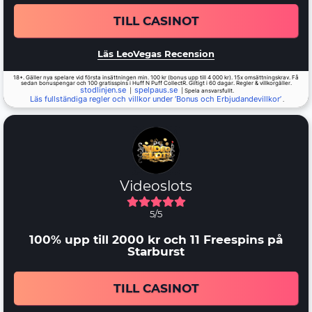
TILL CASINOT
Läs LeoVegas Recension
18+. Gäller nya spelare vid första insättningen min. 100 kr (bonus upp till 4 000 kr). 15x omsättningskrav. Få
sedan bonuspengar och 100 gratisspins i Huff N Puff CollectR. Giltigt i 60 dagar. Regler & villkorgäller.
stodlinjen.se
spelpaus.se
|
| Spela ansvarsfullt.
Läs fullständiga regler och villkor under ‘Bonus och Erbjudandevillkor’
.
Videoslots
5/5
100% upp till 2000 kr och 11 Freespins på
Starburst
TILL CASINOT