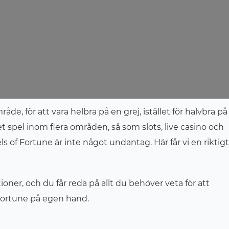
de, för att vara helbra på en grej, istället för halvbra på
let spel inom flera områden, så som slots, live casino och
 of Fortune är inte något undantag. Här får vi en riktigt
oner, och du får reda på allt du behöver veta för att
Fortune på egen hand.