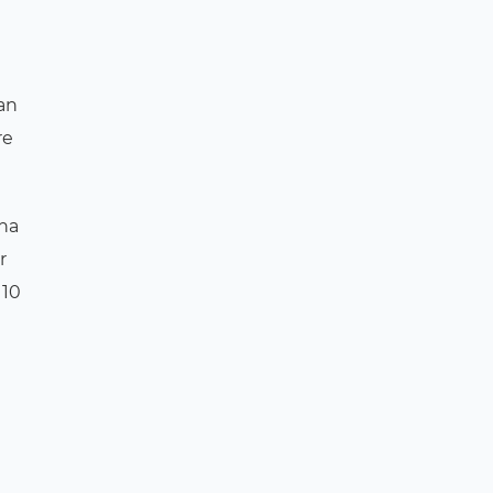
dan
re
ana
r
 10