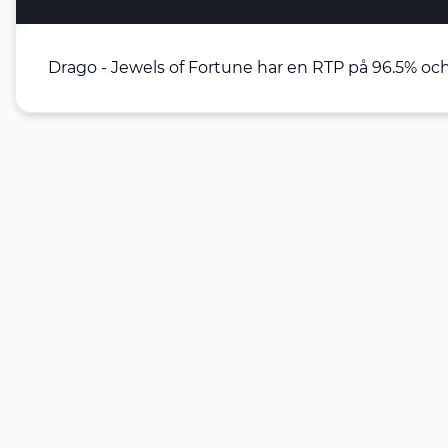
Drago - Jewels of Fortune har en RTP på 96.5% och 