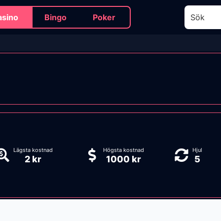
asino
Bingo
Poker
Lägsta kostnad
Högsta kostnad
Hjul
2 kr
1000 kr
5