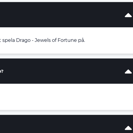
t spela Drago - Jewels of Fortune på.
e?