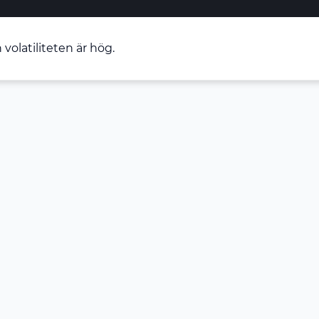
volatiliteten är hög.