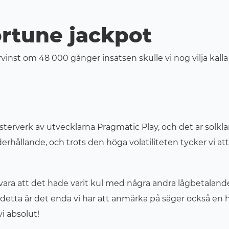
ortune jackpot
vinst om 48 000 gånger insatsen skulle vi nog vilja kalla
sterverk av utvecklarna Pragmatic Play, och det är solkla
nderhållande, och trots den höga volatiliteten tycker vi att
ara att det hade varit kul med några andra lågbetaland
detta är det enda vi har att anmärka på säger också en 
i absolut!