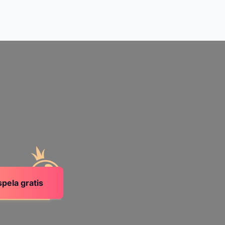
pela gratis