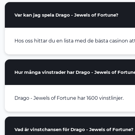
Var kan jag spela Drago - Jewels of Fortune?
Hos oss hittar du en lista med de bästa casinon at
Hur många vinstrader har Drago - Jewels of Fortun
Drago - Jewels of Fortune har 1600 vinstlinjer.
Vad är vinstchansen för Drago - Jewels of Fortune?