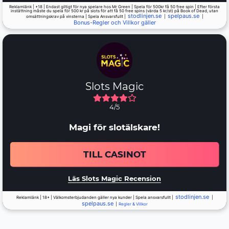
Reklamlänk | +18 | Endast giltigt för nya spelare hos Mr Green | Spela för 500kr få 50 free spin | Efter första
instättning måste du spela för 500 kr på slots för att få 50 free spins (värda 5 kr/st) på Book of Dead, utan
stodlinjen.se
spelpaus.se
omsättningskrav på vinsterna | Spela Ansvarsfullt |
|
|
Bonus-Regler och Villkor gäller
Slots Magic
4/5
Magi för slotälskare!
TILL CASINOT
Läs Slots Magic Recension
stodlinjen.se
Reklamlänk | 18+ | Välkomsterbjudanden gäller nya kunder | Spela ansvarsfullt |
|
spelpaus.se
|
Regler & Villkor