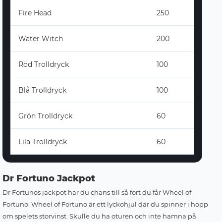
Fire Head
250
Water Witch
200
Röd Trolldryck
100
Blå Trolldryck
100
Grön Trolldryck
60
Lila Trolldryck
60
Dr Fortuno Jackpot
Dr Fortunos jackpot har du chans till så fort du får Wheel of
Fortuno. Wheel of Fortuno är ett lyckohjul där du spinner i hopp
om spelets storvinst. Skulle du ha oturen och inte hamna på