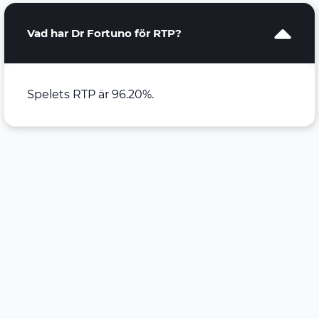
Vad har Dr Fortuno för RTP?
Spelets RTP är 96.20%.