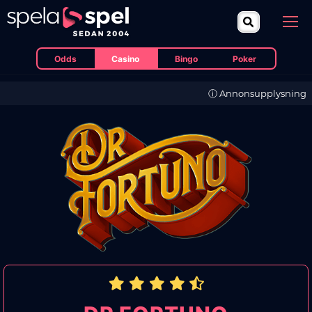
Odds
Casino
Bingo
Poker
ⓘ Annonsupplysning