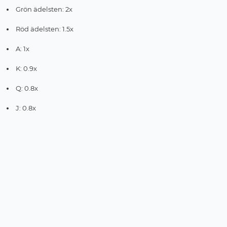
Grön ädelsten: 2x
Röd ädelsten: 1.5x
A: 1x
K: 0.9x
Q: 0.8x
J: 0.8x