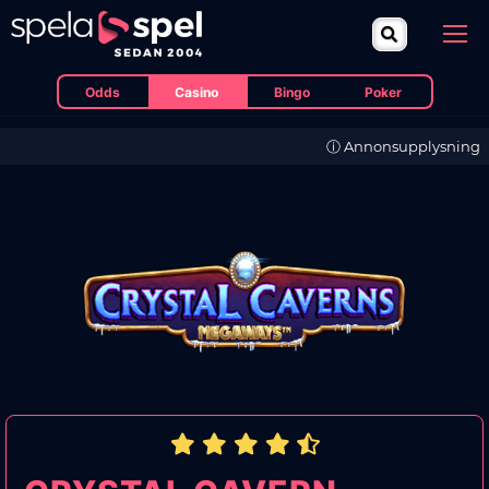
Odds
Casino
Bingo
Poker
ⓘ Annonsupplysning