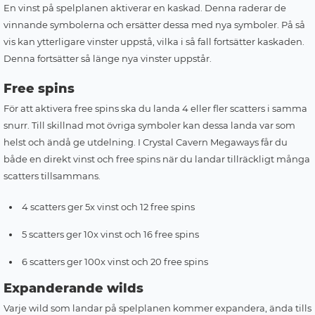
En vinst på spelplanen aktiverar en kaskad. Denna raderar de
vinnande symbolerna och ersätter dessa med nya symboler. På så
vis kan ytterligare vinster uppstå, vilka i så fall fortsätter kaskaden.
Denna fortsätter så länge nya vinster uppstår.
Free spins
För att aktivera free spins ska du landa 4 eller fler scatters i samma
snurr. Till skillnad mot övriga symboler kan dessa landa var som
helst och ändå ge utdelning. I Crystal Cavern Megaways får du
både en direkt vinst och free spins när du landar tillräckligt många
scatters tillsammans.
4 scatters ger 5x vinst och 12 free spins
5 scatters ger 10x vinst och 16 free spins
6 scatters ger 100x vinst och 20 free spins
Expanderande wilds
Varje wild som landar på spelplanen kommer expandera, ända tills