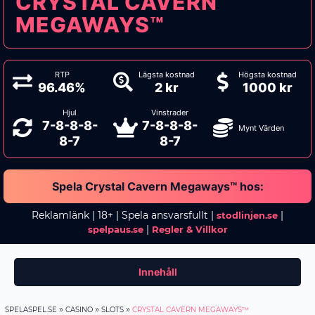
CRYSTAL CAVERN
MEGAWAYS™
RTP
Lägsta kostnad
Högsta kostnad
96.46%
2 kr
1000 kr
Hjul
Vinstrader
7-8-8-8-
7-8-8-8-
Mynt Värden
8-7
8-7
Spela Crystal Cavern Megaways™ hos:
Reklamlänk | 18+ | Spela ansvarsfullt |
|
stodlinjen.se
|
spelpaus.se
Regler & Villkor
Innehåll
»
»
»
SPELASPEL.SE
CASINO
SLOTS
CRYSTAL CAVERN MEGAWAYS™