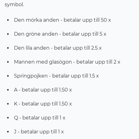
symbol.
Den mörka anden - betalar upp till 50 x
Den gröne anden - betalar upp till 5 x
Den lila anden - betalar upp till 2.5 x
Mannen med glasögon - betalar upp till 2 x
Springpojken - betalar upp till 1.5 x
A - betalar upp till 1.50 x
K - betalar upp till 1.50 x
Q - betalar upp till 1 x
J - betalar upp till 1 x