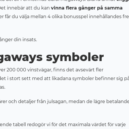
et innebär att du kan
vinna flera gånger på samma
r får du välja mellan 4 olika bonusspel innehållandes fr
ånger din insats.
egaways symboler
 200 000 vinstvägar, finns det avsevärt fler
det i stort sett med att likadana symboler befinner sig p
as.
ärer och detaljer från julsagan, medan de lägre betaland
nde tabell redogör vi för det maximala värdet för varje