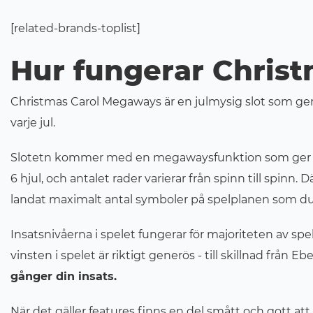
[related-brands-toplist]
Hur fungerar Chris
Christmas Carol Megaways är en julmysig slot som ger e
varje jul.
Slotetn kommer med en megawaysfunktion som ger d
6 hjul, och antalet rader varierar från spinn till spinn. 
landat maximalt antal symboler på spelplanen som du o
Insatsnivåerna i spelet fungerar för majoriteten av spel
vinsten i spelet är riktigt generös - till skillnad frå
gånger din insats.
När det gäller features finns en del smått och gott at