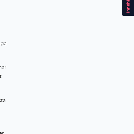
Innehåll
aga'
har
t
sta
ar