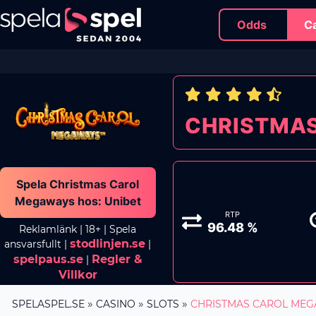
Odds
C
CHRISTMA
Spela Christmas Carol
Megaways hos: Unibet
RTP
96.48 %
Reklamlänk | 18+ | Spela
stodlinjen.se
ansvarsfullt |
|
spelpaus.se
Regler &
|
Villkor
»
»
»
SPELASPEL.SE
CASINO
SLOTS
CHRISTMAS CAROL ME