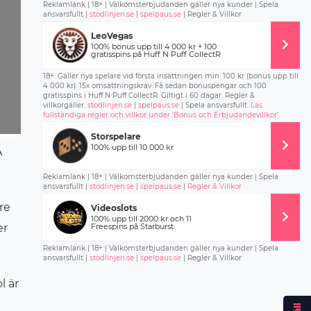
Reklamlänk | 18+ | Välkomsterbjudanden gäller nya kunder | Spela
ansvarsfullt |
stodlinjen.se
|
spelpaus.se
|
Regler & Villkor
LeoVegas
100% bonus upp till 4 000 kr + 100
gratisspins på Huff N Puff CollectR
18+. Gäller nya spelare vid första insättningen min. 100 kr (bonus upp till
4 000 kr). 15x omsättningskrav. Få sedan bonuspengar och 100
gratisspins i Huff N Puff CollectR. Giltigt i 60 dagar. Regler &
villkorgäller.
stodlinjen.se
|
spelpaus.se
| Spela ansvarsfullt.
Läs
fullständiga regler och villkor under ‘Bonus och Erbjudandevillkor’
.
Storspelare
100% upp till 10 000 kr
A
Reklamlänk | 18+ | Välkomsterbjudanden gäller nya kunder | Spela
ansvarsfullt |
stodlinjen.se
|
spelpaus.se
|
Regler & Villkor
re
Videoslots
100% upp till 2000 kr och 11
Freespins på Starburst
er
Reklamlänk | 18+ | Välkomsterbjudanden gäller nya kunder | Spela
ansvarsfullt |
stodlinjen.se
|
spelpaus.se
|
Regler & Villkor
l är