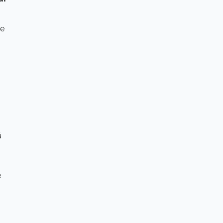
ee
å
e