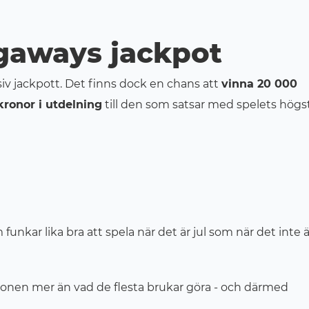
gaways jackpot
iv jackpott. Det finns dock en chans att
vinna 20 000
kronor i utdelning
till den som satsar med spelets högs
unkar lika bra att spela när det är jul som när det inte ä
ionen mer än vad de flesta brukar göra - och därmed