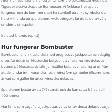
I den här recensionen får du stifta närmare bekantskap med Red
Tigers explosiva skapelse Bombuster. Vi förklarar hur spelet
fungerar, och du kommer snart ha stenkoll på vilka symboler du
helst vill landa på spelplanen. Avslutningsvis får du ta del av vårt
omdöme om spelet.
[related-brands-toplist]
Hur fungerar Bombuster
Bombuster är en klusterslot med progressiva jackpottar och daglig
drop. Att det är en klusterslot betyder att vinsterna inte delas ut
baserat på klassiska vinstlinjer. Istället betalas vinsterna ut utifrån
att de landar intill varandra - och minst fem symboler tillsammans
är vad som gäller för att en vinst ska delas ut.
Spelplanen består av ett 7x7 rutnät, och du kan satsa från en till
400 kronor.
Här finns som sagt flera jackpottar, varav en av dessa delas ut varje