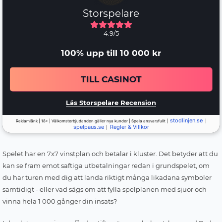
Storspelare
4.9/5
100% upp till 10 000 kr
TILL CASINOT
Läs Storspelare Recension
stodlinjen.se
Reklamlänk | 18+ | Välkomsterbjudanden gäller nya kunder | Spela ansvarsfullt |
|
spelpaus.se
Regler & Villkor
|
Spelet har en 7x7 vinstplan och betalar i kluster. Det betyder att du
kan se fram emot saftiga utbetalningar redan i grundspelet, om
du har turen med dig att landa riktigt många likadana symboler
samtidigt - eller vad sägs om att fylla spelplanen med sjuor och
vinna hela 1 000 gånger din insats?