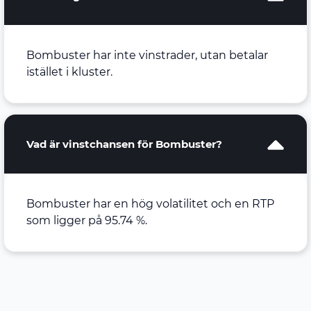
Bombuster har inte vinstrader, utan betalar
istället i kluster.
Vad är vinstchansen för Bombuster?
Bombuster har en hög volatilitet och en RTP
som ligger på 95.74 %.