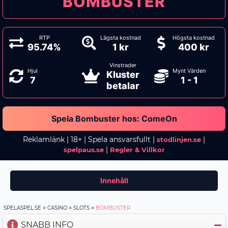
BOMBUSTER
RTP
Lägsta kostnad
Högsta kostnad
95.74%
1 kr
400 kr
Vinstrader
Hjul
Mynt Värden
Kluster
7
1 - 1
betalar
Spela Bombuster hos: ComeOn
Reklamlänk | 18+ | Spela ansvarsfullt |
|
stodlinjen.se
|
spelpaus.se
Regler & Villkor
Innehåll
»
»
»
SPELASPEL.SE
CASINO
SLOTS
BOMBUSTER
SNABB INFO