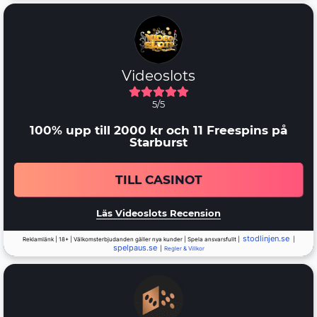
Videoslots
5/5
100% upp till 2000 kr och 11 Freespins på
Starburst
TILL CASINOT
Läs Videoslots Recension
stodlinjen.se
Reklamlänk | 18+ | Välkomsterbjudanden gäller nya kunder | Spela ansvarsfullt |
|
spelpaus.se
|
Regler & Villkor