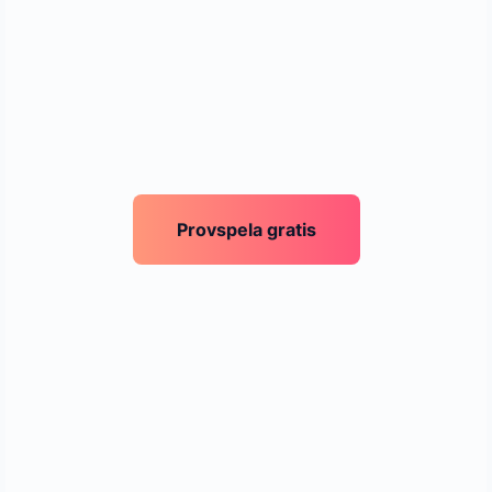
Provspela gratis