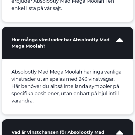
erbjuder Absolootly Mad Mega Moolah i en
enkel lista på vår sajt.
Hur många vinstrader har Absolootly Mad
Mega Moolah?
Absolootly Mad Mega Moolah har inga vanliga
vinstrader utan spelas med 243 vinstvägar.
Här behöver du alltså inte landa symboler på
specifika positioner, utan enbart på hjul intill
varandra.
Vad är vinstchansen för Absolootly Mad