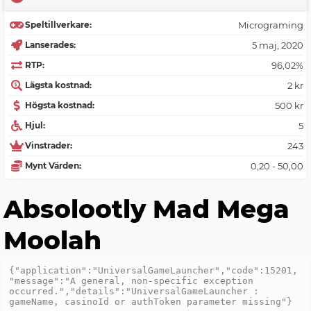
Speltillverkare:
Micrograming
Lanserades:
5 maj, 2020
RTP:
96,02%
Lägsta kostnad:
2 kr
Högsta kostnad:
500 kr
Hjul:
5
Vinstrader:
243
Mynt Värden:
0,20 - 50,00
Absolootly Mad Mega
Moolah