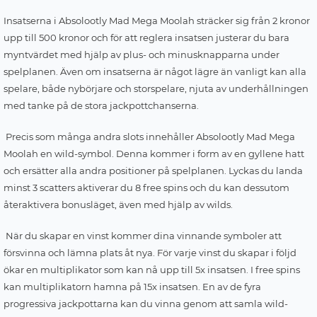
Insatserna i Absolootly Mad Mega Moolah sträcker sig från 2 kronor
upp till 500 kronor och för att reglera insatsen justerar du bara
myntvärdet med hjälp av plus- och minusknapparna under
spelplanen. Även om insatserna är något lägre än vanligt kan alla
spelare, både nybörjare och storspelare, njuta av underhållningen
med tanke på de stora jackpottchanserna.
Precis som många andra slots innehåller Absolootly Mad Mega
Moolah en wild-symbol. Denna kommer i form av en gyllene hatt
och ersätter alla andra positioner på spelplanen. Lyckas du landa
minst 3 scatters aktiverar du 8 free spins och du kan dessutom
återaktivera bonusläget, även med hjälp av wilds.
När du skapar en vinst kommer dina vinnande symboler att
försvinna och lämna plats åt nya. För varje vinst du skapar i följd
ökar en multiplikator som kan nå upp till 5x insatsen. I free spins
kan multiplikatorn hamna på 15x insatsen. En av de fyra
progressiva jackpottarna kan du vinna genom att samla wild-