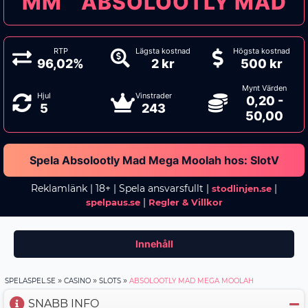
MM™ ABSOLOOTLY MAD
RTP
Lägsta kostnad
Högsta kostnad
96,02%
2 kr
500 kr
Mynt Värden
Hjul
Vinstrader
0,20 -
5
243
50,00
Spela Absolootly Mad Mega Moolah hos: SlotV
Reklamlänk | 18+ | Spela ansvarsfullt |
|
stodlinjen.se
|
spelpaus.se
Regler & Villkor
Innehåll
»
»
»
SPELASPEL.SE
CASINO
SLOTS
ABSOLOOTLY MAD MEGA MOOLAH
SNABB INFO