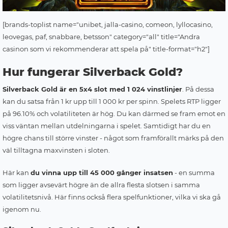
[brands-toplist name="unibet, jalla-casino, comeon, lyllocasino,
leovegas, paf, snabbare, betsson" category="all" title="Andra
casinon som vi rekommenderar att spela på" title-format="h2"]
Hur fungerar Silverback Gold?
Silverback Gold är en 5x4 slot med 1 024 vinstlinjer
. På dessa
kan du satsa från 1 kr upp till 1 000 kr per spinn. Spelets RTP ligger
på 96.10% och volatiliteten är hög. Du kan därmed se fram emot en
viss väntan mellan utdelningarna i spelet. Samtidigt har du en
högre chans till större vinster - något som framförallt märks på den
väl tilltagna maxvinsten i sloten.
Här kan
du vinna upp till 45 000 gånger insatsen
- en summa
som ligger avsevärt högre än de allra flesta slotsen i samma
volatilitetsnivå. Här finns också flera spelfunktioner, vilka vi ska gå
igenom nu.