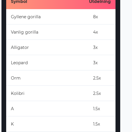
Symbol
Utdelning
Gyllene gorilla
8x
Vanlig gorilla
4x
Alligator
3x
Leopard
3x
Orm
2.5x
Kolibri
2.5x
A
1.5x
K
1.5x