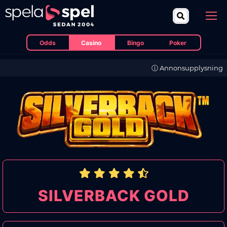
Odds
Casino
Bingo
Poker
ⓘ Annonsupplysning
SILVERBACK GOLD