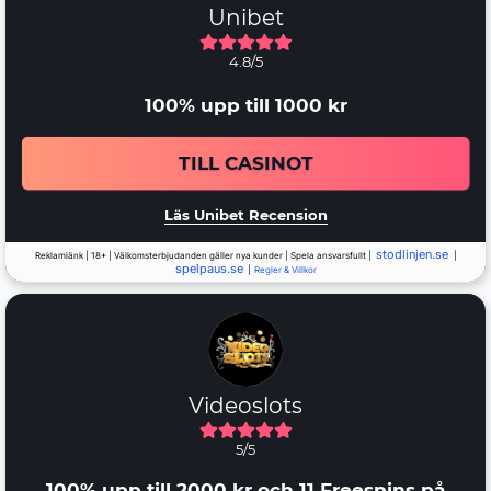
Unibet
4.8/5
100% upp till 1000 kr
TILL CASINOT
Läs Unibet Recension
stodlinjen.se
Reklamlänk | 18+ | Välkomsterbjudanden gäller nya kunder | Spela ansvarsfullt |
|
spelpaus.se
|
Regler & Villkor
Videoslots
5/5
100% upp till 2000 kr och 11 Freespins på