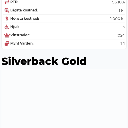
RTP:
96.10%
Lägsta kostnad:
1 kr
Högsta kostnad:
1 000 kr
Hjul:
5
Vinstrader:
1024
Mynt Värden:
1-1
Silverback Gold