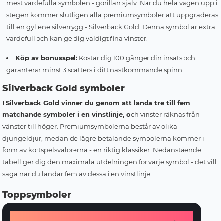
mest värdefulla symbolen - gorillan själv. När du hela vägen upp i
stegen kommer slutligen alla premiumsymboler att uppgraderas
till en gyllene silverrygg - Silverback Gold. Denna symbol är extra
värdefull och kan ge dig väldigt fina vinster.
Köp av bonusspel:
Kostar dig 100 gånger din insats och
garanterar minst 3 scatters i ditt nästkommande spinn.
Silverback Gold symboler
I
Silverback Gold vinner du genom att landa tre till fem
matchande symboler i en vinstlinje, o
ch vinster räknas från
vänster till höger. Premiumsymbolerna består av olika
djungeldjur, medan de lägre betalande symbolerna kommer i
form av kortspelsvalörerna - en riktig klassiker. Nedanstående
tabell ger dig den maximala utdelningen för varje symbol - det vill
säga när du landar fem av dessa i en vinstlinje.
Toppsymboler