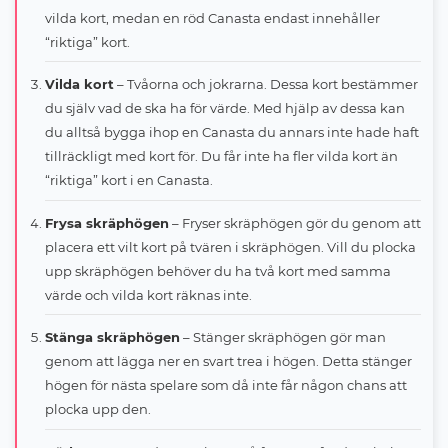
vilda kort, medan en röd Canasta endast innehåller
“riktiga” kort.
Vilda kort
– Tvåorna och jokrarna. Dessa kort bestämmer
du själv vad de ska ha för värde. Med hjälp av dessa kan
du alltså bygga ihop en Canasta du annars inte hade haft
tillräckligt med kort för. Du får inte ha fler vilda kort än
“riktiga” kort i en Canasta.
Frysa skräphögen
– Fryser skräphögen gör du genom att
placera ett vilt kort på tvären i skräphögen. Vill du plocka
upp skräphögen behöver du ha två kort med samma
värde och vilda kort räknas inte.
Stänga skräphögen
– Stänger skräphögen gör man
genom att lägga ner en svart trea i högen. Detta stänger
högen för nästa spelare som då inte får någon chans att
plocka upp den.