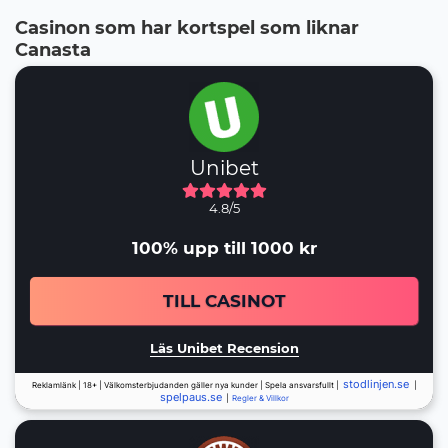
Casinon som har kortspel som liknar
Canasta
Unibet
4.8/5
100% upp till 1000 kr
TILL CASINOT
Läs Unibet Recension
stodlinjen.se
Reklamlänk | 18+ | Välkomsterbjudanden gäller nya kunder | Spela ansvarsfullt |
|
spelpaus.se
|
Regler & Villkor