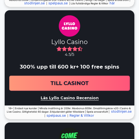
Maxbonus 600kr | Omsättningskrav 20x i Casino & Live Casino | Giltigt i 90 dagar | Spela ansvarsfullt |
stodlinjen.se
spelpaus.se
här
|
| Läs fullständiga Regler & Villkor
Lyllo Casino
4.5/5
300% upp till 600 kr+ 100 free spins
TILL CASINOT
Läs Lyllo Casino Recension
18+ | Endast nya kunder | Minsta insättning är 200kr. Maxbonus 600kr. Omsättningskrav x20 i Casino &
stodlinjen.se
Live Casino. Giltighetstid: 60 dagar. Erbjudandet gäller tillsvidare | Spela ansvarsfullt |
spelpaus.se
Regler & Villkor
|
|