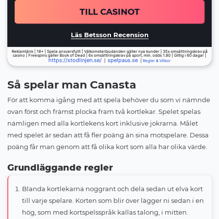
TILL CASINOT
Läs Betsson Recension
Reklamlänk | 18+ | Spela ansvarsfullt | Välkomsterbjudanden gäller nya kunder | 35x omsättningskrav på
casino | Freespins gäller Book of Dead | 6x omsättningskrav på sport, min. odds 1.80 | Giltig i 60 dagar |
https://stodlinjen.se/
spelpaus.se
|
|
Regler & Villkor
Så spelar man Canasta
För att komma igång med att spela behöver du som vi nämnde
ovan först och främst plocka fram två kortlekar. Spelet spelas
nämligen med alla kortlekens kort inklusive jokrarna. Målet
med spelet är sedan att få fler poäng än sina motspelare. Dessa
poäng får man genom att få olika kort som alla har olika värde.
Grundläggande regler
Blanda kortlekarna noggrant och dela sedan ut elva kort
till varje spelare. Korten som blir över lägger ni sedan i en
hög, som med kortspelsspråk kallas talong, i mitten.