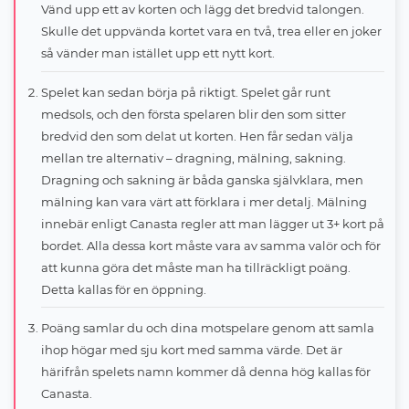
Vänd upp ett av korten och lägg det bredvid talongen.
Skulle det uppvända kortet vara en två, trea eller en joker
så vänder man istället upp ett nytt kort.
Spelet kan sedan börja på riktigt. Spelet går runt
medsols, och den första spelaren blir den som sitter
bredvid den som delat ut korten. Hen får sedan välja
mellan tre alternativ – dragning, mälning, sakning.
Dragning och sakning är båda ganska självklara, men
mälning kan vara värt att förklara i mer detalj. Mälning
innebär enligt Canasta regler att man lägger ut 3+ kort på
bordet. Alla dessa kort måste vara av samma valör och för
att kunna göra det måste man ha tillräckligt poäng.
Detta kallas för en öppning.
Poäng samlar du och dina motspelare genom att samla
ihop högar med sju kort med samma värde. Det är
härifrån spelets namn kommer då denna hög kallas för
Canasta.