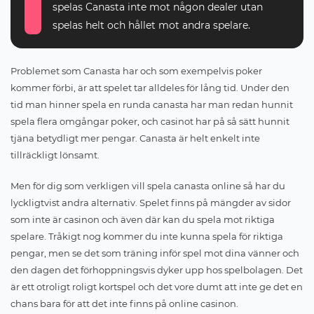
spelas Canasta inte mot någon dealer utan
spelas helt och hållet mot andra spelare.
Problemet som Canasta har och som exempelvis poker
kommer förbi, är att spelet tar alldeles för lång tid. Under den
tid man hinner spela en runda canasta har man redan hunnit
spela flera omgångar poker, och casinot har på så sätt hunnit
tjäna betydligt mer pengar. Canasta är helt enkelt inte
tillräckligt lönsamt.
Men för dig som verkligen vill spela canasta online så har du
lyckligtvist andra alternativ. Spelet finns på mängder av sidor
som inte är casinon och även där kan du spela mot riktiga
spelare. Tråkigt nog kommer du inte kunna spela för riktiga
pengar, men se det som träning inför spel mot dina vänner och
den dagen det förhoppningsvis dyker upp hos spelbolagen. Det
är ett otroligt roligt kortspel och det vore dumt att inte ge det en
chans bara för att det inte finns på online casinon.