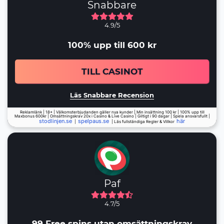
Snabbare
4.9/5
100% upp till 600 kr
TILL CASINOT
Läs Snabbare Recension
Reklamlänk | 18+ | Välkomsterbjudanden gäller nya kunder | Min insättning 100 kr | 100% upp till
Maxbonus 600kr | Omsättningskrav 20x i Casino & Live Casino | Giltigt i 90 dagar | Spela ansvarsfullt |
stodlinjen.se
spelpaus.se
här
|
| Läs fullständiga Regler & Villkor
Paf
4.7/5
99 Free spins utan omsättningskrav