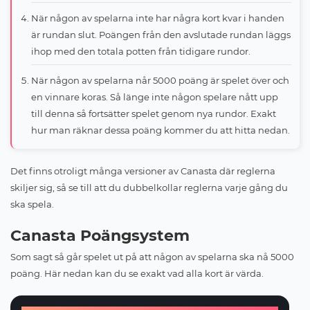
När någon av spelarna inte har några kort kvar i handen
är rundan slut. Poängen från den avslutade rundan läggs
ihop med den totala potten från tidigare rundor.
När någon av spelarna når 5000 poäng är spelet över och
en vinnare koras. Så länge inte någon spelare nått upp
till denna så fortsätter spelet genom nya rundor. Exakt
hur man räknar dessa poäng kommer du att hitta nedan.
Det finns otroligt många versioner av Canasta där reglerna
skiljer sig, så se till att du dubbelkollar reglerna varje gång du
ska spela.
Canasta Poängsystem
Som sagt så går spelet ut på att någon av spelarna ska nå 5000
poäng. Här nedan kan du se exakt vad alla kort är värda.