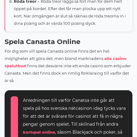
Röda treor
– Röda treor läggs så fort man för dem helt
öppet på bordet. Efter det får man plocka upp ett nytt
kort. När omgången är slut så räknas de röda treorna in i
dina poäng och är värda 100 poäng styck.
Spela Canasta Online
För dig som vill spela Canasta online finns det en hel
möjligheter att göra det, men bland marknadens
alla casino
spelutbud
finns det desvärre inte ett enda casino som erbjuder
Canasta. Men det finns dock en rimlig förklaraing till varför det
är så.
Anledningen till varför Canatsa inte går att
spela på hos svenska nätcasinon idag tycks vara
för att det är svårare för casinot att få in några
pengar genom spelet. Till skillnad från andra
, såsom Blackjack och poker, så
kortspel online