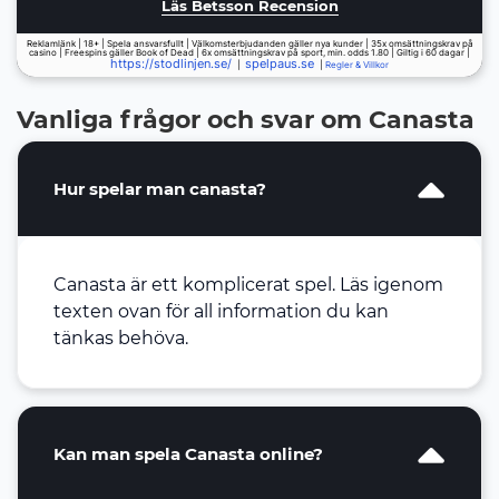
Läs Betsson Recension
Reklamlänk | 18+ | Spela ansvarsfullt | Välkomsterbjudanden gäller nya kunder | 35x omsättningskrav på
casino | Freespins gäller Book of Dead | 6x omsättningskrav på sport, min. odds 1.80 | Giltig i 60 dagar |
https://stodlinjen.se/
spelpaus.se
|
|
Regler & Villkor
Vanliga frågor och svar om Canasta
Hur spelar man canasta?
Canasta är ett komplicerat spel. Läs igenom
texten ovan för all information du kan
tänkas behöva.
Kan man spela Canasta online?