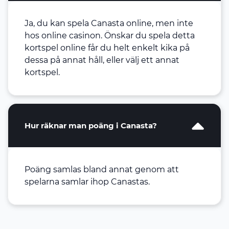
Ja, du kan spela Canasta online, men inte
hos online casinon. Önskar du spela detta
kortspel online får du helt enkelt kika på
dessa på annat håll, eller välj ett annat
kortspel.
Hur räknar man poäng i Canasta?
Poäng samlas bland annat genom att
spelarna samlar ihop Canastas.