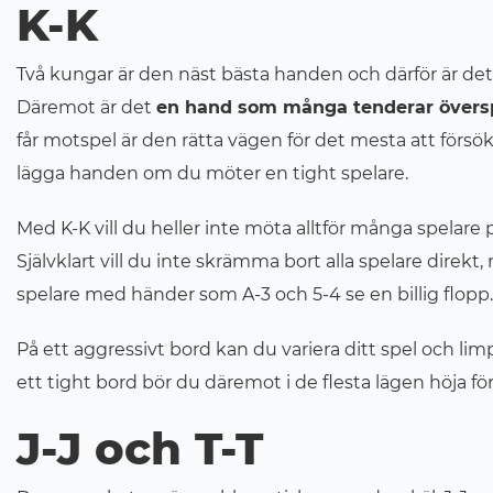
K-K
Två kungar är den näst bästa handen och därför är d
Däremot är det
en hand som många tenderar översp
får motspel är den rätta vägen för det mesta att försöka
lägga handen om du möter en tight spelare.
Med K-K vill du heller inte möta alltför många spelare
Självklart vill du inte skrämma bort alla spelare direkt,
spelare med händer som A-3 och 5-4 se en billig flopp.
På ett aggressivt bord kan du variera ditt spel och lim
ett tight bord bör du däremot i de flesta lägen höja fö
J-J och T-T