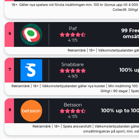
18+. Gäller nya spelare vid första insättningen min. 100 kr (bonus upp till 4 0
CollectR. Giltigt
Paf
99 Fre
6
omsät
4.7/5
Reklamlänk | 18+ | Välkomsterbjudanden gäll
Snabbare
7
100% up
4.9/5
Reklamlänk | 18+ | Välkomsterbjudanden gäller nya kunder | Min insättning 100
Giltigt i 90 dagar | Spel
Betsson
8
100% up to 100
4.7/5
Reklamlänk | 18+ | Spela ansvarsfullt | Välkomsterbjudanden gälle
omsättningskrav på sport, min. odd