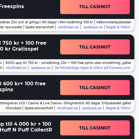
Freespins
TILL CASINOT
ättas 20x och är giltiga i 60 dagar I Min insättning 100 kr | Välkomsterbjudanden
ler nya kunder | Spela ansvarsfullt |
stodlinjen.se
|
spelpaus.se
|
Regler & Villkor
l 750 kr + 100 free
TILL CASINOT
00 kr Gratisspel
r | 300% upp till 750 kr - omsättning 20x + 100 free spins utan omsättning, gäller
lt |
stodlinjen.se
|
spelpaus.se
|
Se fullständiga regler & villkor på Comeon.com
l 600 kr+ 100 free
TILL CASINOT
spins
ningskrav x20 i Casino & Live Casino. Giltighetstid: 60 dagar. Erbjudandet gäller
tillsvidare | Spela ansvarsfullt |
stodlinjen.se
|
spelpaus.se
|
Regler & Villkor
 till 4 000 kr + 100
TILL CASINOT
Huff N Puff CollectR