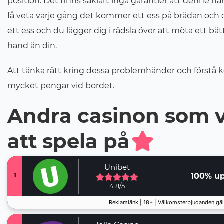
position. Det finns såklart inga garantier att denne h
få veta varje gång det kommer ett ess på brädan och d
ett ess och du lägger dig i rädsla över att möta ett bä
hand än din.
Att tänka rätt kring dessa problemhänder och förstå 
mycket pengar vid bordet.
Andra casinon som 
att spela på
Unibet
1
100% up
4.8/5
Reklamlänk | 18+ | Välkomsterbjudanden gäll