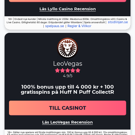
Läs Lyllo Casino Recension
18+ | Endast nya kunder | Minsta insättning är 200kr. Maxbonus 600kr. Omsättningskrav x20 i Casino &
stodlinjen.se
Live Casino. Giltighetstid: 60 dagar. Erbjudandet gäller tillsvidare | Spela ansvarsfullt |
spelpaus.se
Regler & Villkor
|
|
LeoVegas
4.9/5
100% bonus upp till 4 000 kr + 100
gratisspins på Huff N Puff CollectR
TILL CASINOT
Läs LeoVegas Recension
18+. Gäller nya spelare vid första insättningen min. 100 kr (bonus upp till 4 000 kr). 15x omsättningskrav.
Få sedan bonuspengar och 100 gratisspins i Huff N Puff CollectR. Giltigt i 60 dagar. Regler & villkorgäller.