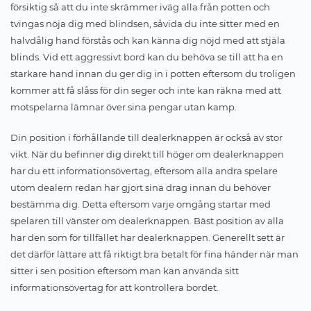
försiktig så att du inte skrämmer iväg alla från potten och
tvingas nöja dig med blindsen, såvida du inte sitter med en
halvdålig hand förstås och kan känna dig nöjd med att stjäla
blinds. Vid ett aggressivt bord kan du behöva se till att ha en
starkare hand innan du ger dig in i potten eftersom du troligen
kommer att få slåss för din seger och inte kan räkna med att
motspelarna lämnar över sina pengar utan kamp.
Din position i förhållande till dealerknappen är också av stor
vikt. När du befinner dig direkt till höger om dealerknappen
har du ett informationsövertag, eftersom alla andra spelare
utom dealern redan har gjort sina drag innan du behöver
bestämma dig. Detta eftersom varje omgång startar med
spelaren till vänster om dealerknappen. Bäst position av alla
har den som för tillfället har dealerknappen. Generellt sett är
det därför lättare att få riktigt bra betalt för fina händer när man
sitter i sen position eftersom man kan använda sitt
informationsövertag för att kontrollera bordet.