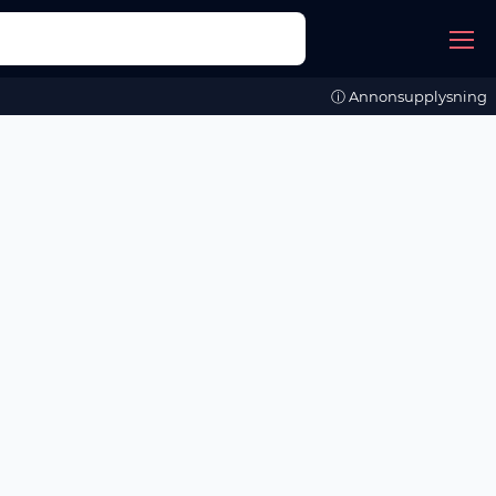
ⓘ Annonsupplysning