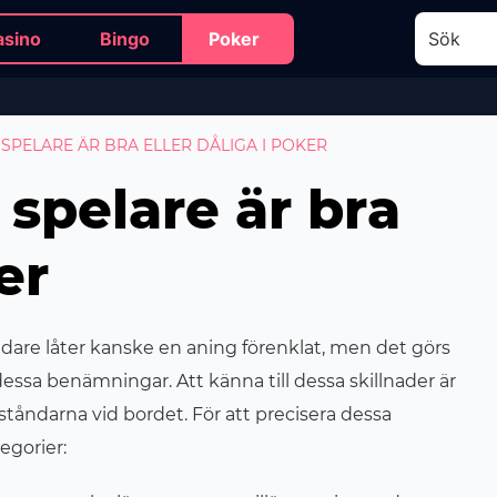
asino
Bingo
Poker
SPELARE ÄR BRA ELLER DÅLIGA I POKER
spelare är bra
er
 vidare låter kanske en aning förenklat, men det görs
 dessa benämningar. Att känna till dessa skillnader är
ståndarna vid bordet. För att precisera dessa
egorier: