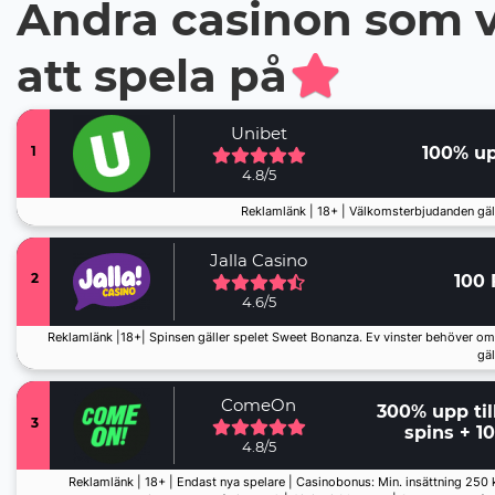
Andra casinon som 
att spela på
Unibet
1
100% up
4.8/5
Reklamlänk | 18+ | Välkomsterbjudanden gäll
Jalla Casino
2
100 
4.6/5
Reklamlänk |18+| Spinsen gäller spelet Sweet Bonanza. Ev vinster behöver oms
gäl
ComeOn
300% upp til
3
spins + 1
4.8/5
Reklamlänk | 18+ | Endast nya spelare | Casinobonus: Min. insättning 250 k