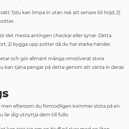
sätt: 1)du kan limpa in utan risk att senare bli höjd, 2)
potter.
ör det mesta antingen checkar eller synar. Detta
kort, 2) bygga upp potter då du har starka händer.
betar och gör allmänt många omotiverat stora
n. Du kan tjäna pengar på detta genom att vänta in deras
gs
k, men eftersom du förmodligen kommer stöta på en
lär dig utnyttja dem till fullo.