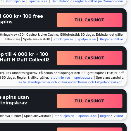
lt |
stodlinjen.se
|
spelpaus.se
|
Se fullständiga regler & villkor på Comeon.com
l 600 kr+ 100 free
TILL CASINOT
spins
ningskrav x20 i Casino & Live Casino. Giltighetstid: 60 dagar. Erbjudandet gäller
tillsvidare | Spela ansvarsfullt |
stodlinjen.se
|
spelpaus.se
|
Regler & Villkor
 till 4 000 kr + 100
TILL CASINOT
Huff N Puff CollectR
00 kr). 15x omsättningskrav. Få sedan bonuspengar och 100 gratisspins i Huff N Puff
 i 60 dagar. Regler & villkorgäller.
stodlinjen.se
|
spelpaus.se
| Spela ansvarsfullt.
Läs fullständiga regler och villkor under ‘Bonus och Erbjudandevillkor’
.
e spins utan
TILL CASINOT
tningskrav
er nya kunder | Spela ansvarsfullt |
stodlinjen.se
|
spelpaus.se
|
Regler & Villkor