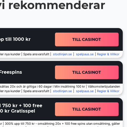
vi rekommenderar
p till 1000 kr
TILL CASINOT
er nya kunder | Spela ansvarsfullt |
stodlinjen.se
|
spelpaus.se
|
Regler & Villkor
Freespins
TILL CASINOT
ättas 20x och är giltiga i 60 dagar I Min insättning 100 kr | Välkomsterbjudanden
ler nya kunder | Spela ansvarsfullt |
stodlinjen.se
|
spelpaus.se
|
Regler & Villkor
l 750 kr + 100 free
TILL CASINOT
00 kr Gratisspel
r | 300% upp till 750 kr - omsättning 20x + 100 free spins utan omsättning, gäller