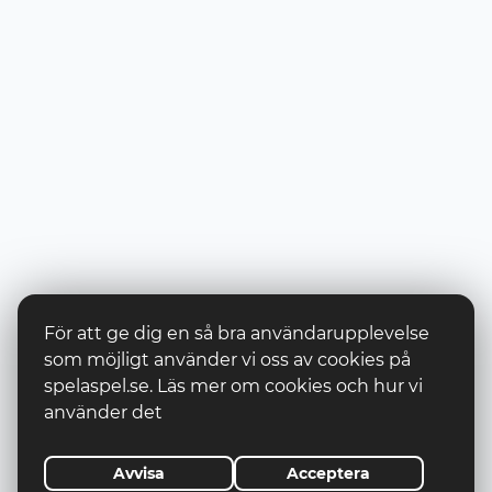
För att ge dig en så bra användarupplevelse
som möjligt använder vi oss av cookies på
spelaspel.se. Läs mer om cookies och hur vi
använder det
Avvisa
Acceptera