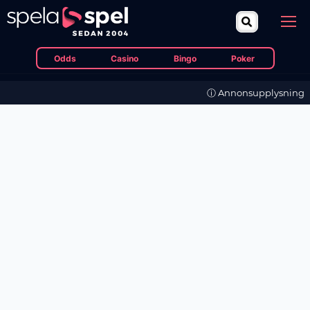
Odds
Casino
Bingo
Poker
ⓘ Annonsupplysning