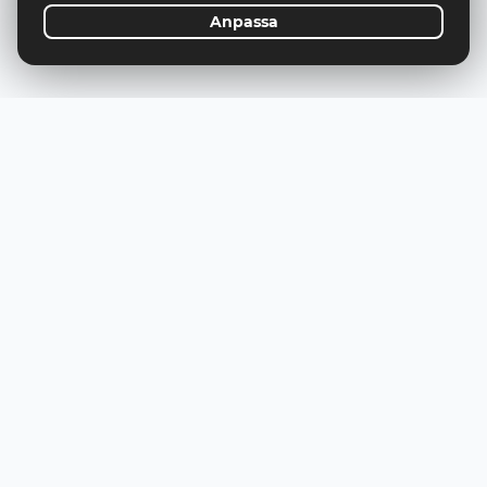
Anpassa
MENY
POPULÄRA
SPELBOLAG
Odds
Bet365
Casinon
Betsson
Bingo
Storspelare