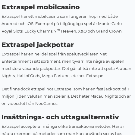
Extraspel mobilcasino
Extraspel har ett mobilcasino som fungerar ihop med både
Android och iOS. Exempel på tillgängliga spel är Monte Carlo,
th
Royal Slots, Lucky Charms, 7
Heaven, X&O och Grand Crown.
Extraspel jackpottar
Extraspel har en hel del spel från spelutvecklaren Net
Entertainment i sitt sortiment, men tyvärr inte några av spelen
med stora växande jackpottar. Det går alltså inte att spela Arabian
Nights, Hall of Gods, Mega Fortune, etc hos Extraspel.
Det finns dock ett spel hos Extraspel som har en fast jackpott på 1
miljon (i den valutan man spelar i). Det heter Macau Nights och är
en videoslot från NeoGames.
Insättnings- och uttagsalternativ
Extraspel accepterar många olika transaktionsmetoder. Här är
några exempel på metoder som man kan använda sig av hos