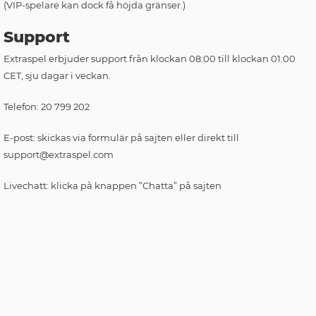
(VIP-spelare kan dock få höjda gränser.)
Support
Extraspel erbjuder support från klockan 08:00 till klockan 01:00
CET, sju dagar i veckan.
Telefon: 20 799 202
E-post: skickas via formulär på sajten eller direkt till
support@extraspel.com
Livechatt: klicka på knappen ”Chatta” på sajten