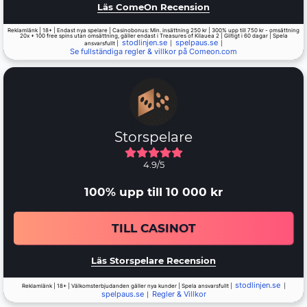
Läs ComeOn Recension
Reklamlänk | 18+ | Endast nya spelare | Casinobonus: Min. insättning 250 kr | 300% upp till 750 kr - omsättning
20x + 100 free spins utan omsättning, gäller endast i Treasures of Kilauea 2 | Giltigt i 60 dagar | Spela
stodlinjen.se
spelpaus.se
ansvarsfullt |
|
|
Se fullständiga regler & villkor på Comeon.com
Storspelare
4.9/5
100% upp till 10 000 kr
TILL CASINOT
Läs Storspelare Recension
stodlinjen.se
Reklamlänk | 18+ | Välkomsterbjudanden gäller nya kunder | Spela ansvarsfullt |
|
spelpaus.se
Regler & Villkor
|