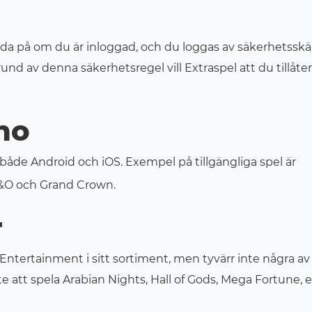
reda på om du är inloggad, och du loggas av säkerhetsskä
und av denna säkerhetsregel vill Extraspel att du tillåter
no
både Android och iOS. Exempel på tillgängliga spel är
&O och Grand Crown.
r
 Entertainment i sitt sortiment, men tyvärr inte några av
e att spela Arabian Nights, Hall of Gods, Mega Fortune, 