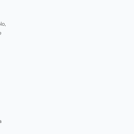
lo,
e
a