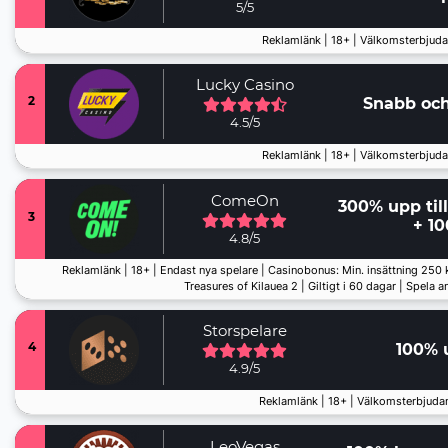
5/5
Reklamlänk | 18+ | Välkomsterbjudan
Lucky Casino
2
Snabb och
4.5/5
Reklamlänk | 18+ | Välkomsterbjudan
ComeOn
300% upp till
3
+ 10
4.8/5
Reklamlänk | 18+ | Endast nya spelare | Casinobonus: Min. insättning 250 k
Treasures of Kilauea 2 | Giltigt i 60 dagar | Spela a
Storspelare
4
100% u
4.9/5
Reklamlänk | 18+ | Välkomsterbjudand
LeoVegas