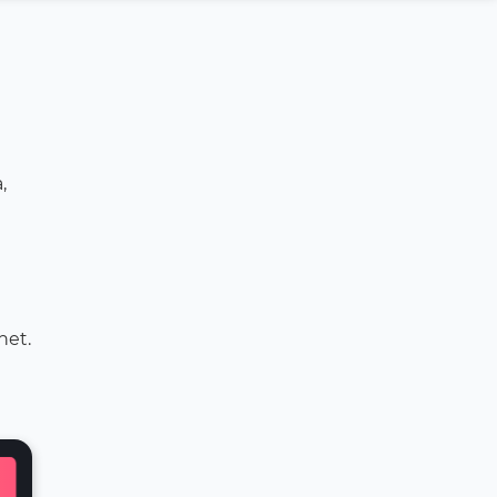
,
net.