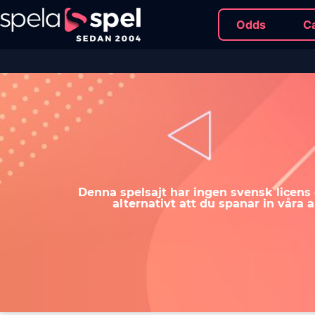
Odds
C
Denna spelsajt har ingen svensk licens 
alternativt att du spanar in våra 