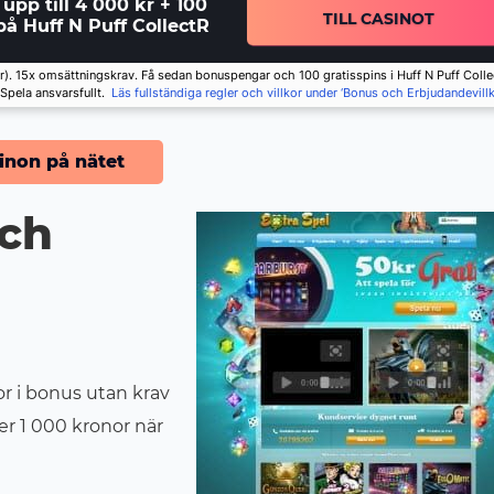
upp till 4 000 kr + 100
TILL CASINOT
på Huff N Puff CollectR
 kr). 15x omsättningskrav. Få sedan bonuspengar och 100 gratisspins i Huff N Puff Colle
 Spela ansvarsfullt.
Läs fullständiga regler och villkor under ‘Bonus och Erbjudandevillk
sinon på nätet
och
or i bonus utan krav
er 1 000 kronor när