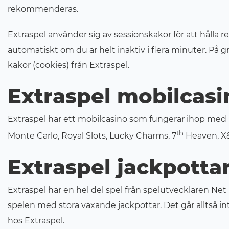
rekommenderas.
Extraspel använder sig av sessionskakor för att hålla 
automatiskt om du är helt inaktiv i flera minuter. På gr
kakor (cookies) från Extraspel.
Extraspel mobilcasi
Extraspel har ett mobilcasino som fungerar ihop med 
th
Monte Carlo, Royal Slots, Lucky Charms, 7
Heaven, X
Extraspel jackpotta
Extraspel har en hel del spel från spelutvecklaren Net
spelen med stora växande jackpottar. Det går alltså int
hos Extraspel.